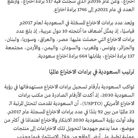
اختراع، وعن عام 2016م الذي سُجلت فيه 517 براءة اختراع، وارتفع
العدد في عام 2021م إلى 1746 براءة اختراع.
ويُعد عدد براءات الاختراع المسجّلة في السعودية لعام 2017م
قياسيًا، إذ يمثّل أضعاف ما أنتجته 10 دول عربية، إذ بلغ عدد
براءات الاختراع التي حصلت عليها: مصر، والعراق، وسوريا، ولبنان،
والجزائر، وتونس، والمغرب، والسودان، واليمن، والأردن، مجتمعة
137 براءة اختراع، يقابلها 664 براءة اختراع سعودية.
ترتيب السعودية في براءات الاختراع عالميًا
تواكب السعودية بأرقام تسجيل براءات الاختراع مستهدفاتها في رؤية
السعودية 2030، إذ أكدت الأرقام الصادرة من مكتب براءات
الاختراع الأمريكي (USPTO)، أن السعودية تقدمت لتحتل المرتبة الـ
23 عالميًا من بين 92 بلدًا في عدد براءات الاختراع المسجلة عام 2017م.
وقد أولت رؤية السعودية 2030 الابتكار والاختراع اهتمامًا في أكثر من
موضع، مما يدعم جهودها لتحويل تلك الاختراعات إلى منتجات
عملية تطبق على أرض الواقع من خلال الاستثمار فيها وجذب