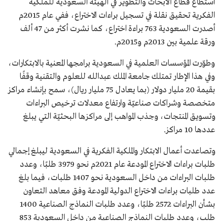
استطاع قطاع الأبحاث والتطوير في الهيئة السعودية للملكية
الفكرية تحقيق نقلة في تسجيل براءات الاختراع، ففي عام 2015م
أصدرت السعودية 763 براءة اختراع، كما نشرت أكثر من 47 ألف
ورقة علمية بين 2013م و2015م.
وطوّرت المؤسسات العلمية في السعودية برامجها المعنية بالابتكارات،
وفي هذا الإطار تمتلك جامعة الملك عبدالله للعلوم والتقنية وقفًا
بقيمة 20 مليار دولار (بما يعادل 75 مليار ريال)، سمح بإنشاء مراكز
متخصصة وشراكات صناعيّة وارتفاع معدلات ترخيص البراءات
وتسويق المنتجات، وجذب المواهب إلى مراكزها البحثيّة التي يبلغ
عددها 10 مراكز.
وتصاعدت أعمال الابتكار والملكية الفكرية في السعودية ليبلغ إجمالي
طلبات براءات الاختراع المودعة عام 2021م نحو 3979 طلبًا، وعدد
طلبات البراءات من داخل السعودية نحو 1407 طلبات، فيما بلغ
عدد طلبات براءات الاختراع الدولية المودعة وفق معاهد التعاون
بشأن البراءات 2572 طلبًا، وعدد طلبات النماذج الصناعية 1400
طلب، وعدد طلبات النماذج الصناعية من داخل السعودية 853