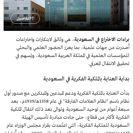
التفاصيل
براءات الاختراع في السعودية
، هي وثائق لابتكارات واختراعات
أُصدرت من جهات علمية، بما يعزز الحضور العلمي والبحثي
للمؤسسات العلمية في المملكة العربية السعودية، ويُسهم في
تحقيق الانتقال المعرفي.
بداية العناية بالملكية الفكرية في السعودية
بدأت العناية بالملكية الفكرية ودعم المبدعين والمبتكرين مع صدور أول
نظام باسم "نظام العلامات الفارقة" في عام 1358هـ/1939م، بعد
سبعة أعوام من توحيد السعودية. وتوالى بعد ذلك انتقال الملكية
الفكرية لأكثر من قطاع، حتى جاءت مبادرة تأسيس الهيئة
السعودية للملكية الفكرية، التي اعتُمدت بقرار مجلس الوزراء عام