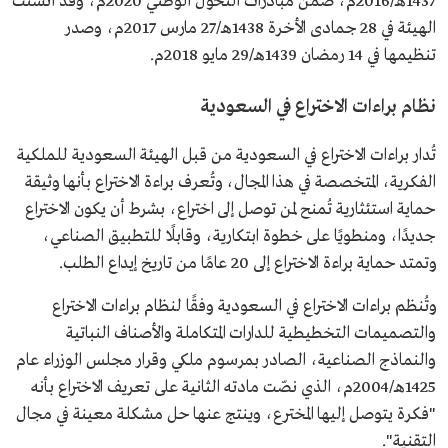
1437هـ/2016م، ضمن مبادرات التحول الوطني 2020م، وقد أُنشئت
الهيئة في 28 جمادى الأخرة 1438هـ/27 مارس 2017م، وصدر
تنظيمها في 14 رمضان 1439هـ/29 مايو 2018م.
نظام براءات الاختراع في السعودية
تُدار براءات الاختراع في السعودية من قبل الهيئة السعودية للملكية
الفكرية، المتخصصة في هذا المجال، وتُعرف براءة الاختراع بأنها وثيقة
حماية استئثارية تُمنح لمن توصل إلى اختراع، بشرط أن يكون الاختراع
جديدًا، ومنطويًا على خطوة ابتكارية، وقابلًا للتطبيق الصناعي،
وتمتد حماية براءة الاختراع إلى 20 عامًا من تاريخ إيداع الطلب.
وتُنظم براءات الاختراع في السعودية وفقًا لنظام براءات الاختراع
والتصميمات التخطيطية للدارات المتكاملة والأصناف النباتية
والنماذج الصناعية، الصادر بمرسوم ملكي وقرار مجلس الوزراء عام
1425هـ/2004م، الذي نصّت مادته الثانية على تعريف الاختراع بأنه
"فكرة يتوصل إليها المخترع، وينتج عنها حل مشكلة معينة في مجال
التقنية".