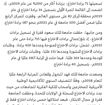
تسجيلها 71 براءة اختراع، بزيادة أكثر من 200% عن عام 2019م، إذ
انضمت إلى القائمة للمرة الأولى بتسجيل 34 براءة اختراع في عام
2019م محققة المركز 82 على مستوى العالم، وقفزت للمركز الرابع
عالميا ضمن أفضل 100 جامعة في عام 2021م بنحو 187 براءة اختراع.
ومن جانبها، حققت جامعة الملك سعود قفزة في تسجيل براءات
الاختراع، إذ بلغ إجمالي براءات الاختراع فيها 715 براءة حتى عام
2015م، تشمل: براءات الاختراع الممنوحة وعددها 420 براءة، وطلبات
براءات الاختراع المنشورة وعددها 131 طلبًا، وطلبات براءات الاختراع
المودعة وعددها 164 طلبًا، فيما حلت في المرتبة الـ68 عالميًا في عام
2021م، بتسجيل 40 براءة اختراع.
و‏صعدت جامعة الملك فهد للبترول والمعادن للمرتبة الرابعة عالميًا
للعام 2018م، وفقًا للتصنيف السنوي للأكاديمية الوطنية
الأمريكية للمخترعين وأصحاب الملكية الفكرية للجامعات من حيث
عدد براءات الاختراع المسجلة في الولايات المتحدة. وحققت الجامعة
قفزة في مجال الابتكار، فبعد امتلاكها خمس براءات اختراع فقط في