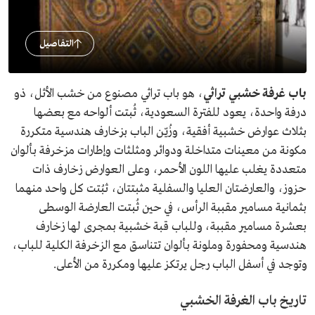
التفاصيل
باب غرفة خشبي تراثي
، هو باب تراثي مصنوع من خشب الأثل، ذو
درفة واحدة، يعود للفترة السعودية، ثُبتت ألواحه مع بعضها
بثلاث عوارض خشبية أفقية، وزُيّن الباب بزخارف هندسية متكررة
مكونة من معينات متداخلة ودوائر ومثلثات وإطارات مزخرفة بألوان
متعددة يغلب عليها اللون الأحمر، وعلى العوارض زخارف ذات
حزوز، والعارضتان العليا والسفلية مثبتتان، ثبُتت كل واحد منهما
بثمانية مسامير مقببة الرأس، في حين ثُبتت العارضة الوسطى
بعشرة مسامير مقببة، وللباب قبة خشبية بمجرى لها زخارف
هندسية ومحفورة وملونة بألوان تتناسق مع الزخرفة الكلية للباب،
وتوجد في أسفل الباب رجل يرتكز عليها ومكررة من الأعلى.
تاريخ باب الغرفة الخشبي