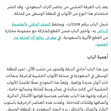
يعد باب الغرفة الخشبي من عناصر التراث السعودي، وقد انتشر
استخدام هذا النوع من الأبواب في المنطقة الوسطى من المملكة.
سُجل الباب برقم 2108/ت، ويحتفظ
المتحف الوطني
ب
العاصمة
الرياض
به، واختير الباب ضمن القطع المشاركة مع مجموعة مختارة
من القطع الأثرية بالسعودية، في
معرض روائع آثار المملكة عبر
العصور
.
أهمية الباب
يبرز هذا الباب أحادي الدرفة والمنجور من خشب الأثل، تميز المنطقة
الوسطى في السعودية في صناعة الأبواب الخشبية المزخرفة بدهانات
ذات ألوان عديدة وزاهية، ويُعدُّ هذا النموذج نمطًا تقليديًا للأبواب
الخشبية التي كانت سائدة في عمائر وسط المملكة وشمالها خاصة،
زُخرفت واجهة هذا الباب بعناصر هندسية قوامها الأشكال الدائرية
وأنصافها والمثلثات المتداخلة، ونُفذت هذه العناصر الزخرفية بأسلوب
التكرار والتماثل والتناظر، برع النجار السعودي في المنطقة الوسطى