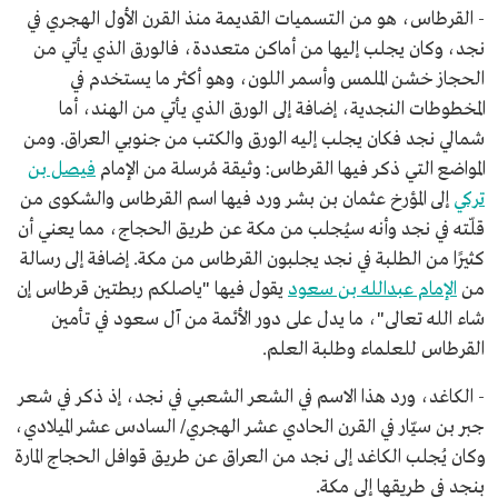
- القرطاس، هو من التسميات القديمة منذ القرن الأول الهجري في
نجد، وكان يجلب إليها من أماكن متعددة، فالورق الذي يأتي من
الحجاز خشن الملمس وأسمر اللون، وهو أكثر ما يستخدم في
المخطوطات النجدية، إضافة إلى الورق الذي يأتي من الهند، أما
شمالي نجد فكان يجلب إليه الورق والكتب من جنوبي العراق. ومن
المواضع التي ذكر فيها القرطاس: وثيقة مُرسلة من الإمام
فيصل بن
تركي
إلى المؤرخ عثمان بن بشر ورد فيها اسم القرطاس والشكوى من
قلّته في نجد وأنه سيُجلب من مكة عن طريق الحجاج، مما يعني أن
كثيرًا من الطلبة في نجد يجلبون القرطاس من مكة. إضافة إلى رسالة
من
الإمام عبدالله بن سعود
يقول فيها "ياصلكم ربطتين قرطاس إن
شاء الله تعالى"، ما يدل على دور الأئمة من آل سعود في تأمين
القرطاس للعلماء وطلبة العلم.
- الكاغد، ورد هذا الاسم في الشعر الشعبي في نجد، إذ ذكر في شعر
جبر بن سيّار في القرن الحادي عشر الهجري/ السادس عشر الميلادي،
وكان يُجلب الكاغد إلى نجد من العراق عن طريق قوافل الحجاج المارة
بنجد في طريقها إلى مكة.