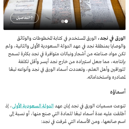
التفاصيل
الورق في نجد،
الورق المستخدم في كتابة المخطوطات والوثائق
والوصايا بمنطقة نجد في عهد الدولة السعودية الأولى والثانية، ولم
تكن مواد صناعته من أشجار ونباتات متوافرة في نجد بكثرة تسمح
بإنتاجه، مما جعل استيراده من خارج نجد أيسر وأقل تكلفة
للوراقين وأهل العلم، وتعددت أسماء الورق في نجد وأنواعه تبعًا
لمصادره واستخداماته.
أسماؤه
تنوعت مسميات الورق في نجد إبان عهد
الدولة السعودية الأولى
، إذ
أطلقت عليه عدة أسماء تبعًا للمادة التي صنع منها، أو نسبة إلى
اسم صانعها، ومن الأسماء التي عُرفت في نجد: