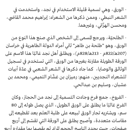
- الورق، وهي تسمية قليلة الاستخدام في نجد، واستخدمت في
الشعر النبطي، وممن ذكرها من الشعراء: إبراهيم محمد القاضي،
ومحسن الهزّاني، وغيرهما.
- الطلحيّة، ويرجع المسمى إلى الشخص الذي صنع هذا النوع من
الورق، وهو "طلحة بن طاهر" ثاني أمراء الدولة الطاهرية في خراسان
(207هـ/822م - 213هـ/828م)، ويطلق أهل نجد غالبًا هذا الاسم على
الورقة الطويلة مقارنة بغيرها من الورق، التي تستخدم في تسجيل
الوثائق والوصايا، كما جاء ذكرها في الشعر الشعبي في عدّة أبيات
للشعراء النجديين، منهم: رميزان بن غشّام التميمي، ومحمد بن
عشبان، وسليم بن عبدالحي.
- الفروخ، جمع فرخ وجاءت التسمية إلى نجد من الحجاز، وكان
الفرخ غالبًا ما يطلق على الورق الطويل، الذي يصل طوله إلى 80
سم، ويشتريه تجار الورق لبيعه على طلبة العلم بعد تقطيعه إلى
مقاسات متعددة، وأصبح يطلق على الورقة التي تقسّم إلى أربع
صفحات، حيث يحدد الناسخ الحجم المراد ثم يقصها بما مقداره أربع