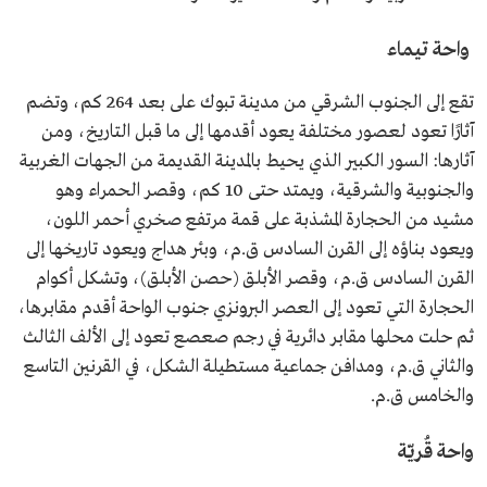
واحة تيماء
تقع إلى الجنوب الشرقي من مدينة تبوك على بعد 264 كم، وتضم
آثارًا تعود لعصور مختلفة يعود أقدمها إلى ما قبل التاريخ، ومن
آثارها: السور الكبير الذي يحيط بالمدينة القديمة من الجهات الغربية
والجنوبية والشرقية، ويمتد حتى 10 كم، وقصر الحمراء وهو
مشيد من الحجارة المشذبة على قمة مرتفع صخري أحمر اللون،
ويعود بناؤه إلى القرن السادس ق.م، وبئر هداج ويعود تاريخها إلى
القرن السادس ق.م، وقصر الأبلق (حصن الأبلق)، وتشكل أكوام
الحجارة التي تعود إلى العصر البرونزي جنوب الواحة أقدم مقابرها،
ثم حلت محلها مقابر دائرية في رجم صعصع تعود إلى الألف الثالث
والثاني ق.م، ومدافن جماعية مستطيلة الشكل، في القرنين التاسع
والخامس ق.م.
واحة قُريّة