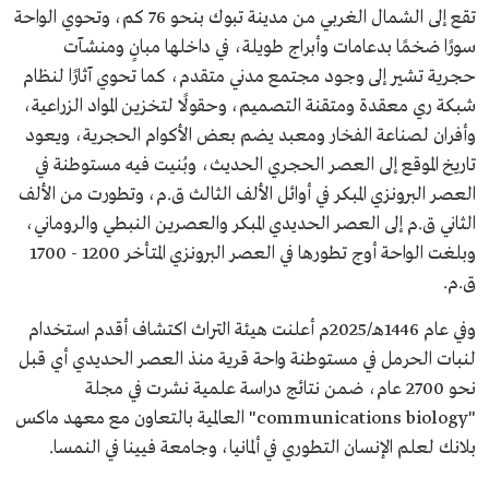
تقع إلى الشمال الغربي من مدينة تبوك بنحو 76 كم، وتحوي الواحة
سورًا ضخمًا بدعامات وأبراج طويلة، في داخلها مبانٍ ومنشآت
حجرية تشير إلى وجود مجتمع مدني متقدم، كما تحوي آثارًا لنظام
شبكة ري معقدة ومتقنة التصميم، وحقولًا لتخزين المواد الزراعية،
وأفران لصناعة الفخار ومعبد يضم بعض الأكوام الحجرية، ويعود
تاريخ الموقع إلى العصر الحجري الحديث، وبُنيت فيه مستوطنة في
العصر البرونزي المبكر في أوائل الألف الثالث ق.م، وتطورت من الألف
الثاني ق.م إلى العصر الحديدي المبكر والعصرين النبطي والروماني،
وبلغت الواحة أوج تطورها في العصر البرونزي المتأخر 1200 - 1700
ق.م.
وفي عام 1446هـ/2025م أعلنت هيئة التراث اكتشاف أقدم استخدام
لنبات الحرمل في مستوطنة واحة قرية منذ العصر الحديدي أي قبل
نحو 2700 عام، ضمن نتائج دراسة علمية نشرت في مجلة
"communications biology" العالمية بالتعاون مع معهد ماكس
بلانك لعلم الإنسان التطوري في ألمانيا، وجامعة فيينا في النمسا.