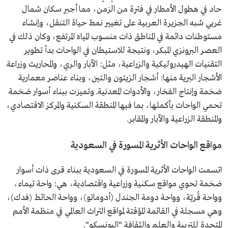
حاد في هطول الأمطار في فترة من الزمن، مما أجبر سكان شمال
غربي شبه الجزيرة العربية على تغيير نمط حياة التنقل، وإنشاء
مستوطنات دائمة في المناطق ذات منسوب المياه المرتفع، وكان ذلك في
العصر البرونزي المبكر، ونتيجة للاستيطان في الواحات بدأ تطوير
التقنيات الهيدروليكية والزراعية، مثل: الآبار والري، والمحاريث وزراعة
الأشجار البرية منها: أشجار الزيتون والتين، وبناء عناصر معمارية
ضخمة وإنتاج الفخار، والأدوات المعدنية. وتميزت ببناء أسوار ضخمة
تحمي الواحات بأكملها، بما فيها المنطقة السكنية والمركز الاقتصادي،
والمنطقة الزراعية والآبار والمقابر.
مواقع الواحات الأثرية المسورة في السعودية
اتسمت الواحات الأثرية المسورة في السعودية ببناء قرى ذات أسوار
ضخمة تحوي مواقع سكنية وزراعية واقتصادية، هي: واحة تيماء،
وواحة قُريّة، وواحة دومة الجندل (أدوماتو)، وواحة الحائط (فدك)،
وهي مسجلة في القائمة المؤقتة لمواقع التراث العالمي في منظمة الأمم
المتحدة للتربية والعلم والثقافة "اليونسكو".