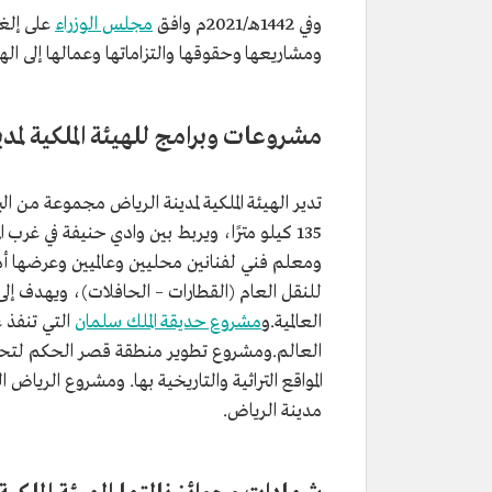
وفي 1442هـ/2021م وافق
مجلس الوزراء
على إلغا
ومشاريعها وحقوقها والتزاماتها وعمالها إلى الهيئ
مشروعات وبرامج للهيئة الملكية لمد
تدير الهيئة الملكية لمدينة الرياض مجموعة من ا
135 كيلو مترًا، ويربط بين وادي حنيفة في غرب المدينة ووادي السلي في شرقها. و
ومعلم فني لفنانين محليين وعالميين وعرضها أم
للنقل العام (القطارات – الحافلات)، ويهدف إ
العالمية.و
مشروع حديقة الملك سلمان
العالم.ومشروع تطوير منطقة قصر الحكم لتحسي
مدينة الرياض.