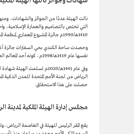
شهادات وجوائز نالتها الهيئة الملكية
1410هـ/1990م جائزة المشروع المعماري لمنظمة المدن العربية في دورتها الثالثة بمدينة الرباط في المغرب.
نفسها عام 1419هـ/1998م، كونه أحد المعالم العمرانية الثقافية والاجتماعية في حي السفارات بالرياض.
وفي عام 1441هـ/2020م تسلمت اله
حصلت على هذا الاستحقاق.
مجلس إدارة الهيئة الملكية لمدينة ال
يقع المقر الرئيس للهيئة في العاصمة الرياض،
السمو الملكي الأمير محمد بن سلمان منذ تأسيس