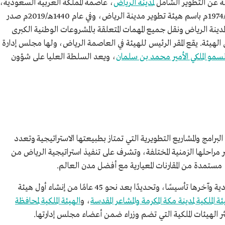
ة عن التطوير الشامل
لمدينة الرياض
، عاصمة المملكة العربية السعودية،
تأسست بقرار من مجلس الوزراء في عام 1394هـ/1974م باسم هيئة تطوير مدينة الرياض، وفي عام 1440هـ/2019م صدر
لمدينة الرياض ونقل جميع المهمات المتعلقة بالمشروعات الوطنية الكبرى
الهيئة. يقع المقر الرئيس للهيئة في العاصمة الرياض، ولها مجلس إدارة
مو الملكي الأمير محمد بن سلمان
، ويعد السلطة العليا على شؤون
 البرامج والمشاريع التطويرية التي تمتاز بطبيعتها الاستراتيجية وتعدد
 مراحلها الزمنية المختلفة، وتشرف على تنفيذ استراتيجية الرياض من
وتعد الهيئة ضمن أربع هيئات ملكية في السعودية وآخرها تأسيسًا، وتحديدًا بعد نحو 45 عامًا من إنشاء أول هيئة
ئة الملكية لمدينة مكة المكرمة والمشاعر المقدسة
، و
الهيئة الملكية لمحافظة
كثر الهيئات الملكية التي تضم وزراء ضمن أعضاء مجلس إدارتها.