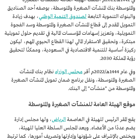
والمتوسطة بنكَ المنشآت الصغيرة والمتوسطة، بوصفه أحد الصناديق
والبنوك التنموية التابعة
لصندوق التنمية الوطني
، بهدف زيادة
التمويل المقدم إلى قطاع المنشآت الصغيرة والمتوسطة وسد الفجوة
التمويلية، وتعزيز إسهامات المؤسسات المالية في تقديم حلول تمويلية
مبتكرة، وتحقيق الاستقرار المالي لهذا القطاع الحيوي المهم، ليكون
ركيزة أساسية للتنمية الاقتصادية في السعودية، وممكنًا لتحقيق
رؤية المملكة 2030.
وفي عام 1444هـ/2022م أقر
مجلس الوزراء
نظام بنك المنشآت
الصغيرة والمتوسطة، ونقل برنامج ضمان تمويل المنشآت الصغيرة
والمتوسطة من "منشآت" إلى البنك.
موقع الهيئة العامة للمنشآت الصغيرة والمتوسطة
يقع المقر الرئيس للهيئة في العاصمة
الرياض
، ولها مجلس إدارة
يضم عددًا من الأعضاء. ويعد المجلس السلطة العليا للهيئة،
ويختص بالإشراف على شؤونها وإدارتها وتصريف أمورها، كما ترتبط