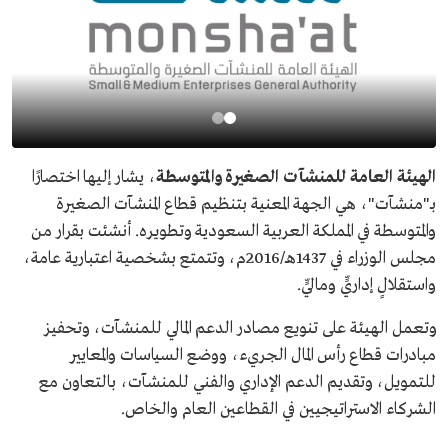
الهيئة العامة للمنشآت الصغيرة والمتوسطة
، يشار إليها اختصارًا
بـ"منشآت"، هي الجهة المعنية بتنظيم قطاع المنشآت الصغيرة
والمتوسطة في المملكة العربية السعودية وتطويره. أنشئت بقرار من
مجلس الوزراء في 1437هـ/2016م، وتتمتع بشخصية اعتبارية عامة،
واستقلالٍ إداريٍّ وماليٍّ.
وتعمل الهيئة على تنويع مصادر الدعم المالي للمنشآت، وتحفيز
مبادرات قطاع رأس المال الجريء، ووضع السياسات والمعايير
للتمويل، وتقديم الدعم الإداري والفني للمنشآت، بالتعاون مع
الشركاء الاستراتيجيين في القطاعين العام والخاص.