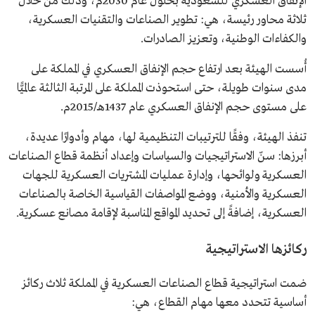
الإنفاق العسكري للسعودية بحلول عام 2030م، وذلك من خلال
ثلاثة محاور رئيسة، هي: تطوير الصناعات والتقنيات العسكرية،
والكفاءات الوطنية، وتعزيز الصادرات.
أُسست الهيئة بعد ارتفاع حجم الإنفاق العسكري في المملكة على
مدى سنوات طويلة، حتى استحوذت المملكة على المرتبة الثالثة عالميًّا
على مستوى حجم الإنفاق العسكري عام 1437هـ/2015م.
تنفذ الهيئة، وفقًا للترتيبات التنظيمية لها، مهام وأدوارًا عديدة،
أبرزها: سنّ الاستراتيجيات والسياسات وإعداد أنظمة قطاع الصناعات
العسكرية ولوائحها، وإدارة عمليات المشتريات العسكرية للجهات
العسكرية والأمنية، ووضع المواصفات القياسية الخاصة بالصناعات
العسكرية، إضافةً إلى تحديد المواقع المناسبة لإقامة مصانع عسكرية.
ركائزها الاستراتيجية
ضمت استراتيجية قطاع الصناعات العسكرية في المملكة ثلاث ركائز
أساسية تتحدد معها مهام القطاع، هي: