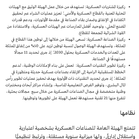
ركيزة المشتريات العسكرية: تستهدف من خلال عمل الهيئة الوثيق مع الهيئات
المحلية المعنية بالقطاع العسكرية والأمني؛ تعزيز عمليات الشراء عبر تحقيق
الكفاءة في الإنفاق وضمان بقاء الصناعة في مقدمة الأولويات، ودعم قدرات
المصنع المحلي، وتوحيد أفضل الممارسات عبر الهيئات العسكرية، والاستفادة من
القوة الشرائية المجمعة للقطاع.
ركيزة الصناعة العسكرية: تسعى الهيئة من خلالها إلى توطين هذا القطاع في
المملكة، وتستهدف الهيئة الوصول لنسبة توطين تزيد على 50% من إنفاق المملكة
على المعدات والخدمات العسكرية بحلول 2030؛ إذ جرى تحديد 11 مجالًا
مستهدفًا في الصناعة.
ركيزة تطوير التقنيات العسكرية: تعمل على بناء الإمكانات الوطنية، لدعم
الخطط المستقبلية الرامية إلى الارتقاء بصناعات عسكرية حديثة ومتطورة في
المملكة؛ إذ جرى تحديد التقنيات ذات الأولوية بهدف تحفيز عمليات تطوير رأس
المال البشري، وتوفير الفرص التعليمية المناسبة، وإنشاء مراكز أبحاث ومختبرات
وطنية متخصصة في مجال الصناعات العسكرية من خلال سبع مجالات بحثية،
تتفرع منها 21 تقنية مستهدفة تعمل الهيئة على تطويرها وتوطينها.
نظامها
تتمتع الهيئة العامة للصناعات العسكرية بشخصية اعتبارية
واستقلالٍ إداريٍّ، ولها ميزانية سنوية مستقلة، وترتبط تنظيميًّا