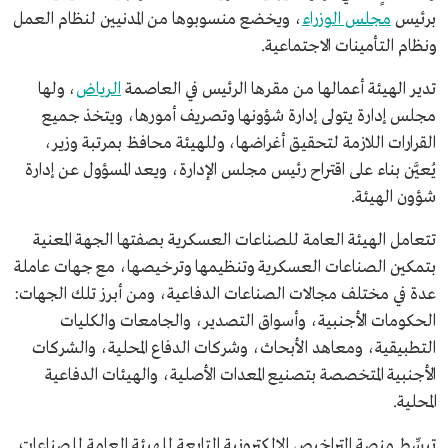
برئيس
مجلس الوزراء
، ويخضع منسوبوها من المدنيين لنظام العمل
ونظام التأمينات الاجتماعية.
تدير الهيئة أعمالها من مقرها الرئيس في العاصمة
الرياض
، ولها
مجلس إدارة يتولى إدارة شؤونها وتصريف أمورها، ويتخذ جميع
القرارات اللازمة لتحقيق أغراضها، وللهيئة محافظ بمرتبة وزير،
يُعيَّن بناء على اقتراح رئيس مجلس الإدارة، ويعد المسؤول عن إدارة
شؤون الهيئة.
تتعامل الهيئة العامة للصناعات العسكرية بصفتها الجهة المعنية
بتمكين الصناعات العسكرية وتنظيمها وترخيصها، مع جهات عاملة
عدة في مختلف مجالات الصناعات الدفاعية، ومن أبرز تلك الجهات:
الحكومات الأجنبية، وأسواق التصدير، والجامعات والكليات
التطبيقية، ومعاهد الأبحاث، وشركات الدفاع المحلية، والشركات
الأجنبية المتخصصة بتصنيع المعدات الأصلية، والهيئات الدفاعية
المحلية.
تبسِّط منصة التراخيص الإلكترونية التابعة للهيئة العامة للصناعات