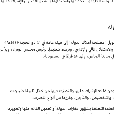
ا، واستغلالها واستخدامها واستثمارها بالشكل الأمثل، والإشراف عليها
لة
تأسست بناءً على موافقة مجلس الوزراء على تحويل "مصلحة أملاك الدولة" إلى هيئة عامة في 24 ذو الحجة 1439هـ/4
ارية، والاستقلال المالي والإداري، وترتبط تنظيميًّا برئيس مجلس الوزراء، ويرأس
، ولها 14 فرعًا في السعودية.
ومن ذلك: الإشراف عليها والتصرّف فيها من خلال تلبية احتياجات
ر، والتخصيص، والتأجير، وغيرها من أنواع التصرف.
مة المتعلقة بشؤون عقارات الدولة أو تعديل القائم منها وتطويره،