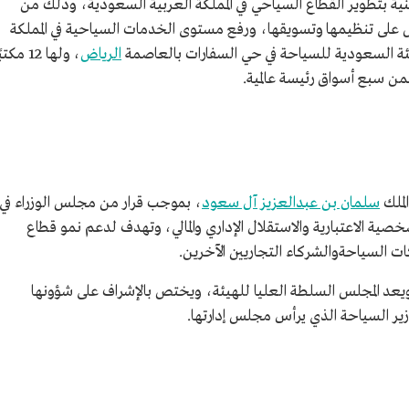
ية بتطوير القطاع السياحي في المملكة العربية السعودية، وذلك من
ل على تنظيمها وتسويقها، ورفع مستوى الخدمات السياحية في المملكة
للهيئة السعودية للسياحة في حي السفارات بالعاصمة
الرياض
، ولها 12 مكتب
من سبع أسواق رئيسة عالمية.
لملك
سلمان بن عبدالعزيز آل سعود
، بموجب قرار من مجلس الوزراء في
س 2020م، وتتمتع بالشخصية الاعتبارية والاستقلال الإداري والمالي، وتهدف لدعم نمو قطاع
ت السياحةوالشركاء التجاريين الآخرين.
يعد المجلس السلطة العليا للهيئة، ويختص بالإشراف على شؤونها
وزير السياحة الذي يرأس مجلس إدارتها.