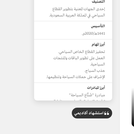
التصنيف
إحدى الجهات المعنية بتطوير القطاع
السياحي في المملكة العربية السعودية.
التأسيس
1441هـ/2020م.
أبرز المهام
تحفيز القطاع الخاص السياحي.
العمل على تطوير الباقات والمنتجات
السياحية.
جذب السياح.
الإشراف على حملات السياحة وتنظيمها.
أبرز المبادرات
مبادرة "صُنَّاع السياحة"
تطبيق "نسك" بالتعاون مع وزارة الحج
والعمرة.
استشهاد أكاديمي