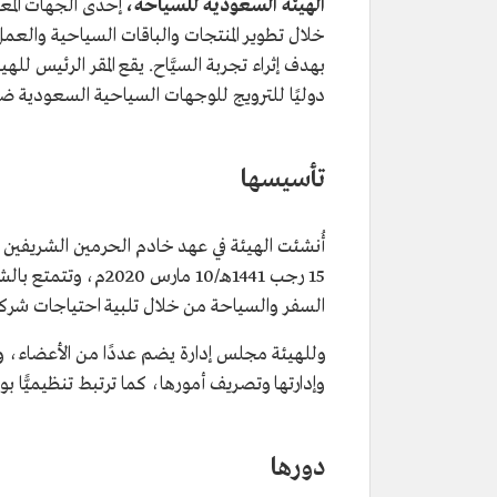
الهيئة السعودية للسياحة،
إحدى الجهات المعن
خلال تطوير المنتجات والباقات السياحية والعم
بهدف إثراء تجربة السيَّاح. يقع المقر الرئيس 
دوليًا للترويج للوجهات السياحية السعودية ض
تأسيسها
أُنشئت الهيئة في عهد خادم الحرمين الشريفين ا
15 رجب 1441هـ/10 مار
السفر والسياحة من خلال تلبية احتياجات شركا
وللهيئة مجلس إدارة يضم عددًا من الأعضاء، و
وإدارتها وتصريف أمورها، كما ترتبط تنظيميًّا ب
دورها