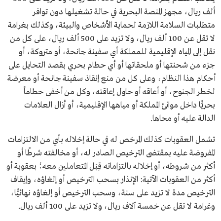
ألف ريال، مجهز المنصة البحرية في حالة تشغيلها دون توافر
متطلبات السلامة اللازمة لحماية الأشخاص والبيئة، وكذلك بغرامة
لا تقل عن 100 ألف ريال، ولا تزيد على 500 ألف ريال، على كل من
نقل إلى المياه الإقليمية للمملكة أي سفينة جانحة، أو متروكة، أو
جزء من شحنتها أو ملحقاتها أو أي حطام بحري بقصد التحايل على
أحكام هذا النظام، وعلى كل من منع إنقاذ سفينة جانحة أو معرضة
لخطر الجنوح، أو أعاقه أو حاول إعاقته، وكل من أخفى حطاماً
بحريًّا داخل موانئ المملكة أو مياهها الإقليمية، أو أزال العلامات
الدالة عليه أو محاها.
تشمل العقوبات كذلك المرخص له في حالة إخلاله بأي من الالتزامات
المفروضة عليه بمقتضى الترخيص الصادر له، أو مخالفته شرطًا أو
أكثر من شروطه، أو إخلاله بالتزاماته قِبَل المتعاملين معه؛ بعقوبة أو
أكثر من العقوبات الآتية: الإنذار بسحب الترخيص أو إلغاؤه، وإيقاف
الترخيص مدة لا تزيد على سنة، وسحب الترخيص أو إلغاؤه نهائيًّا،
وغرامة لا تقل عن خمسة آلاف ريال، ولا تزيد على 100 ألف ريال.