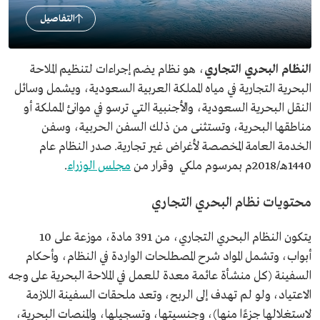
التفاصيل
النظام البحري التجاري
، هو نظام يضم إجراءات لتنظيم الملاحة
البحرية التجارية في مياه المملكة العربية السعودية، ويشمل وسائل
النقل البحرية السعودية، والأجنبية التي ترسو في موانئ المملكة أو
مناطقها البحرية، وتستثنى من ذلك السفن الحربية، وسفن
الخدمة العامة المخصصة لأغراض غير تجارية. صدر النظام عام
1440هـ/2018م بمرسوم ملكي وقرار من
مجلس الوزراء
.
محتويات نظام البحري التجاري
يتكون النظام البحري التجاري، من 391 مادة، موزعة على 10
أبواب، وتشمل المواد شرح المصطلحات الواردة في النظام، وأحكام
السفينة (كل منشأة عائمة معدة للعمل في الملاحة البحرية على وجه
الاعتياد، ولو لم تهدف إلى الربح، وتعد ملحقات السفينة اللازمة
لاستغلالها جزءًا منها)، وجنسيتها، وتسجيلها، والمنصات البحرية،