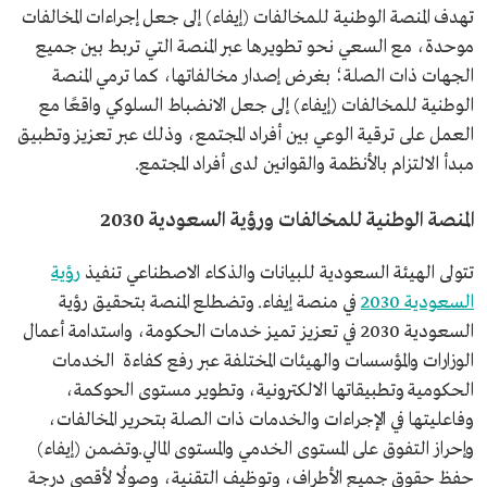
تهدف المنصة الوطنية للمخالفات (إيفاء) إلى جعل إجراءات المخالفات
موحدة، مع السعي نحو تطويرها عبر المنصة التي تربط بين جميع
الجهات ذات الصلة؛ بغرض إصدار مخالفاتها، كما ترمي المنصة
الوطنية للمخالفات (إيفاء) إلى جعل الانضباط السلوكي واقعًا مع
العمل على ترقية الوعي بين أفراد المجتمع، وذلك عبر تعزيز وتطبيق
مبدأ الالتزام بالأنظمة والقوانين لدى أفراد المجتمع.
المنصة الوطنية للمخالفات ورؤية السعودية 2030
تتولى الهيئة السعودية للبيانات والذكاء الاصطناعي تنفيذ
رؤية
السعودية 2030
في منصة إيفاء. وتضطلع المنصة بتحقيق رؤية
السعودية 2030 في تعزيز تميز خدمات الحكومة، واستدامة أعمال
الوزارات والمؤسسات والهيئات المختلفة عبر رفع كفاءة الخدمات
الحكومية وتطبيقاتها الالكترونية، وتطوير مستوى الحوكمة،
وفاعليتها في الإجراءات والخدمات ذات الصلة بتحرير المخالفات،
وإحراز التفوق على المستوى الخدمي والمستوى المالي.وتضمن (إيفاء)
حفظ حقوق جميع الأطراف، وتوظيف التقنية، وصولُا لأقصى درجة