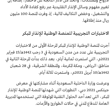
الأرواح والممتلكات، والحد من الآثار الناتجة عن الأخطار، إضافةً إلى
تغيير مفهوم وسائل الإنذار التقليدية عبر رفع كفاءة الأداء
والتشغيل، وخفض التكاليف المالية، إذ وفرت المنصة 100 مليون
ريال منذ إطلاقها.
الاختبارات التجريبية للمنصة الوطنية للإنذار المبكر
أجرت المنصة الوطنية للإنذار المبكر المرحلة الأولى من الاختبارات
التجريبية على عدد من مدن السعودية في 3 رجب 1442هـ/15 فبراير
2021م، التي استمرت ثمانية أيام، بعد ذلك بدأت المرحلة الثانية في
مناطق: الرياض، ومكة المكرمة، والمنطقة الشرقية، في 28 شعبان
1442هـ/10 أبريل 2021م، واستمرت ثلاثة أيام.
وعرضت وزارة الداخلية السعودية أثناء مشاركتها في معرض
جيتكس 2021 دبي، التطورات التي شهدتها المنصة الوطنية للإنذار
المبكر، التي تعد أحد الحلول التقنية الموثوقة التي تستخدمها المديرية
العامة للدفاع المدني في حالات الطوارئ والأزمات.