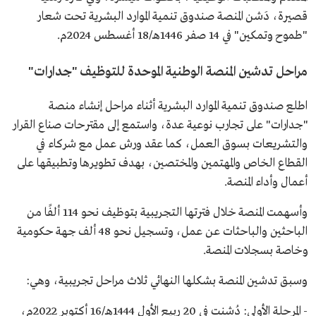
قصيرة، دَشن المنصة صندوق تنمية الموارد البشرية تحت شعار
"طموح وتمكين" في 14 صفر 1446هـ/18 أغسطس 2024م.
مراحل تدشين المنصة الوطنية الموحدة للتوظيف "جدارات"
اطلع صندوق تنمية الموارد البشرية أثناء مراحل إنشاء منصة
"جدارات" على تجارب نوعية عدة، واستمع إلى مقترحات صناع القرار
والتشريعات بسوق العمل، كما عقد ورش عمل مع شركاء في
القطاع الخاص والمهتمين والمختصين، بهدف تطويرها وتطبيقها على
أعمال وأداء المنصة.
وأسهمت المنصة خلال فترتها التجريبية بتوظيف نحو 114 ألفًا من
الباحثين والباحثات عن عمل، وتسجيل نحو 48 ألف جهة حكومية
وخاصة بسجلات المنصة.
وسبق تدشين المنصة بشكلها النهائي ثلاث مراحل تجريبية، وهي:
- المرحلة الأولى: دُشنت في 20 ربيع الأول 1444هـ/16 أكتوبر 2022م،