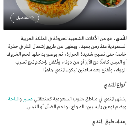
التفاصيل
المَنْدي
، هو من الأكلات الشعبية المعروفة في المملكة العربية
السعودية منذ زمن بعيد، ويطهى عن طريق إشعال النار في حفرة
خاصة حتى تصبح شديدة الحرارة، ثم يوضع بداخلها لحم الخروف
أو التيس كاملًا مع الأرز أو من دونه، وتُقفل بإحكام لمنع تسرب
الهواء، وتُفتح بعد ساعتين ليكون المندي جاهزًا.
أنواع المندي
يشتهر المندي في مناطق جنوب السعودية كمنطقتي
عسير
و
الباحة
،
ويضم نوعين رئيسيين: الدجاج، ولحم الضأن أو التيس.
إعداد طبق المندي