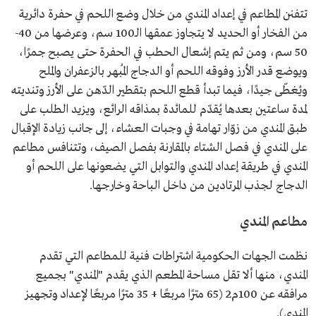
تتفنن المطاعم في إعداد المندي من خلال وضع اللحم في حفرة دائرية
من الفخار أو الحديد لا يتجاوز عمقها الـ100 سم، وعرضها من 40-
50 سم، ومن ثم يتم إشعال الحطب في الحفرة حتى يصبح جمرًا،
ويوضع قدر الأرز وفوقه اللحم أو الدجاج المُبهر بالزعفران والملح
ويُغطّى جيدًا، فيما تبدأ قطع اللحم بتقطير الدّهن على الأرز وتنديته
لمدة ساعتين بعدها يُقدّم للمائدة بمذاقه الرائع، ويزيد الطلب على
طبق المندي من زوّار تهامة في وجبات العشاء، إلى جانب زيادة الإقبال
على المندي في فصل الشتاء بالمقارنة بفصل الصيف، وتتنافس مطاعم
المندي في طريقة إعداد المندي والتوابل التي يضعونها على اللحم أو
الدجاج لجذب المرتادين من داخل الباحة وخارجها.
مطاعم المندي
نظمت الجهات الحكومية اشتراطات فنية للمطاعم التي تقدم
المندي، منها ألا تقل مساحة المطعم الذي يقدم "المندي" بجميع
مرافقه عن 100م2 (65 مترًا مربعًا + 35 مترًا مربعًا لإعداد وتجهيز
المندي).