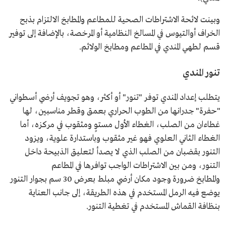
وبينت لائحة الاشتراطات الصحية للمطاعم والمطابخ الالتزام بذبح
الخراف أوالتيوس في المسالخ النظامية أو المرخصة، بالإضافة إلى توفير
قسم لطهي المندي في المطاعم ومطابخ الولائم.
تنور المندي
يتطلب إعداد المندي توفر "تنور" أو أكثر، وهو تجويف أرضي أسطواني
"حفرة" جدرانها من الطوب الحراري بعمق وقطر مناسبين، لها
غطاءان من الصلب، الغطاء الأول مستوٍ ومثقوب في مركزه، أما
الغطاء الثاني العلوي فهو غير مثقوب وباستدارة علوية، ويزود
التنور بقضبان من الصلب الذي لا يصدأ لتعليق الذبيحة داخل
التنور، ومن بين الاشتراطات الواجب توافرها في المطاعم
والمطابخ ضرورة وجود مكان أرضي مبلط بعرض 30 سم بجوار التنور
يوضع فيه الرمل المستخدم في هذه الطريقة، إلى جانب العناية
بنظافة القماش المستخدم في تغطية التنور.