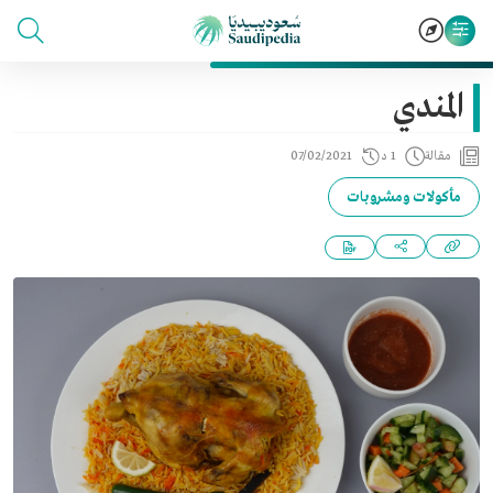
المندي
مقالة
1 د
07/02/2021
مأكولات ومشروبات