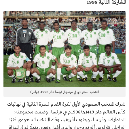
المشاركة الثانية 1998
المنتخب السعودي في مونديال فرنسا عام 1998. (واس)
شارك المنتخب السعودي الأول لكرة القدم للمرة الثانية في نهائيات
كأس العالم عام 1419هـ/1998م في فرنسا، وضمت مجموعته:
الدنمارك، وفرنسا، وجنوب أفريقيا، وقاد المنتخب السعودي فنيًا
البرازيلي كارلوس ألبرتو بيريرا، والذي أقيل وتعين بديلًا له في المباراة