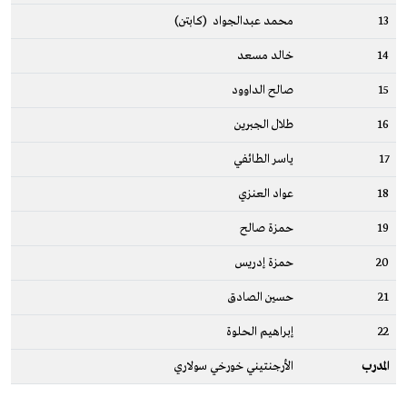
13
محمد عبدالجواد (كابتن)
14
خالد مسعد
15
صالح الداوود
16
طلال الجبرين
17
ياسر الطائفي
18
عواد العنزي
19
حمزة صالح
20
حمزة إدريس
21
حسين الصادق
22
إبراهيم الحلوة
المدرب
الأرجنتيني خورخي سولاري