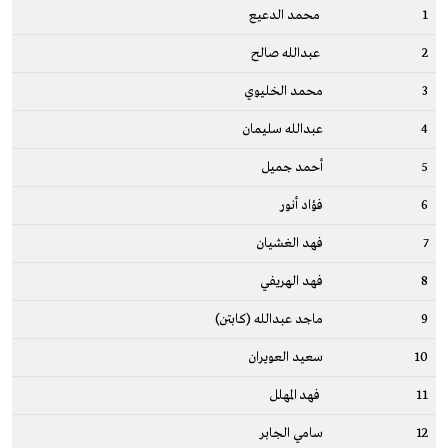
1
محمد الدعيع
2
عبدالله صالح
3
محمد الخليوي
4
عبدالله سليمان
5
أحمد جميل
6
فؤاد أنور
7
فهد الغشيان
8
فهد الهريفي
9
ماجد عبدالله (كابتن)
10
سعيد العويران
11
فهد المهلل
12
سامي الجابر