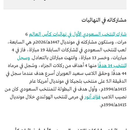
مشاركاته في النهائيات
شارك المنتخب السعودي الأول في نهائيات كأس العالم
6
مرات، وستكون مشاركته في مونديال 1447هـ/2026م هي السابعة،
لعب المنتخب السعودي في المشاركات السابقة 19 مباراة، فاز في 4
مباريات، وخسر 13 مباراة، وانتهت مباراتان بالتعادل.
وسجل
المنتخب 14 هدفًا
منها 4 أهداف من ركلات الجزاء، وسُجل في مرماه
44 هدفًا. وحقق اللاعب سعيد العويران أسرع هدف عندما سجل في
الدقيقة الـ5 على منتخب بلجيكا في مونديال أمريكا عام
1415هـ/1994م، وأول هدف في البطولة للمنتخب السعودي كان من
نصيب اللاعب
فؤاد أنور
في مرمى المنتخب الهولندي خلال مونديال
1415هـ/1994م.