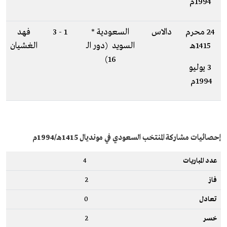
1994م
24 محرم
دالاس
السعودية *
1 - 3
فهد
1415هـ
السويد (دور الـ
الغشيان
16)
3 يوليو
1994م
إحصائيات مشاركة المنتخب السعودي في مونديال 1415هـ/1994م
عدد المباريات
4
فاز
2
تعادل
0
خسر
2