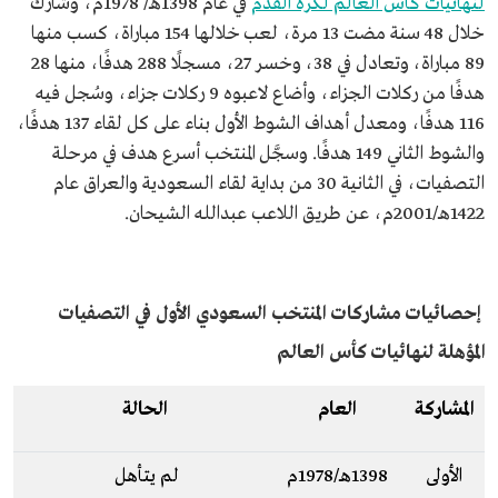
لنهائيات كأس العالم لكرة القدم
في عام 1398هـ/ 1978م، وشارك
خلال 48 سنة مضت 13 مرة، لعب خلالها 154 مباراة، كسب منها
89 مباراة، وتعادل في 38، وخسر 27، مسجلًا 288 هدفًا، منها 28
هدفًا من ركلات الجزاء، وأضاع لاعبوه 9 ركلات جزاء، وسُجل فيه
116 هدفًا، ومعدل أهداف الشوط الأول بناء على كل لقاء 137 هدفًا،
والشوط الثاني 149 هدفًا. وسجَّل المنتخب أسرع هدف في مرحلة
التصفيات، في الثانية 30 من بداية لقاء السعودية والعراق عام
1422هـ/2001م، عن طريق اللاعب عبدالله الشيحان.
إحصائيات مشاركات المنتخب السعودي الأول في التصفيات
المؤهلة لنهائيات كأس العالم
المشاركة
العام
الحالة
الأولى
1398هـ/1978م
لم يتأهل