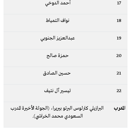
17
أحمد الدوخي
18
نواف التمياط
19
عبدالعزيز الجنوبي
20
حمزة صالح
21
حسين الصادق
22
تيسير آل نتيف
المدرب
البرازيلي كارلوس البرتو بيريرا، (الجولة الأخيرة المدرب
السعودي محمد الخراشي).