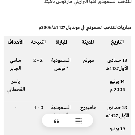
المنتخب السعودي فنياً البرازيلي ماركوس باكيتا.
مباريات المنتخب السعودي في مونديال 1427هـ/2006م
التاريخ
المدينة
المباراة
النتيجة
الأهداف
18 جمادى
ميونخ
السعودية
2 - 2
سامي
الأول1427هـ
* تونس
الجابر
14 يونيو
ياسر
2006 م
القحطاني
23 جمادى
هامبورج
السعودية
0 - 4
-
الأولى 1427هـ
* أوكرانيا
19 يونيو