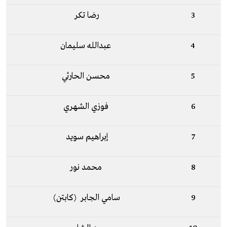
3
رضا تكر
4
عبدالله سليمان
5
محسن الحارثي
6
فوزي الشهري
7
إبراهيم سويد
8
محمد نور
9
سامي الجابر (كابتن)