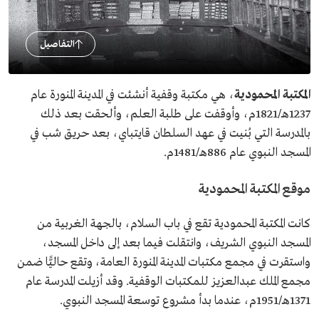
التفاصيل
المكتبة المحمودية
، هي مكتبة وقفية أنشئت في المدينة المنورة عام
1237هـ/1821م، وأوقفت على طلبة العلم، وألحقت بعد ذلك
بالمدرسة التي بُنيت في عهد السلطان قايتباي، بعد حريق شب في
المسجد النبوي عام 886هـ/1481م.
موقع المكتبة المحمودية
كانت المكتبة المحمودية تقع في باب السلام، بالجهة الغربية من
المسجد النبوي الشريف، وانتقلت فيما بعد إلى داخل المسجد،
واستقرت في مجمع مكتبات المدينة المنورة العامة، وتقع حاليًّا ضمن
مجمع الملك عبدالعزيز للمكتبات الوقفية. وقد أزيلت المدرسة عام
1371هـ/1951م، عندما بدأ مشروع توسعة المسجد النبوي.