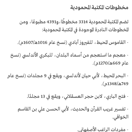
مخطوطات المكتبة المحمودية
تضم المكتبة المحمودية 3314 مخطوطًا،و4391 مطبوعًا، ومن
المخطوطات النادرة الموجودة في المكتبة المحمودية:
- القاموس المحيط، للفيروز آبادي (نسخ عام 1016هـ/1607م).
- معجم ما استعجم من أسماء البلدان، للبكري الأندلسي (نسخ
عام 669هـ/1270م).
- البحر المحيط، لأبي حيان لأندلسي، ويقع في 9 مجلدات (نسخ عام
749هـ/1348م).
- فتح الباري، لابن حجر العسقلاني، ويقع في 13 مجلدًا.
- تفسير غريب القرآن والحديث، لأبي الحسن علي بن القاسم
الخواقي.
- مفردات الراغب الأصفهاني.