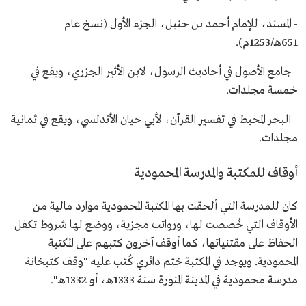
- المسند، للإمام أحمد بن حنبل، الجزء الأول (نسخ عام
651هـ/1253م).
- جامع الأصول في أحاديث الرسول، لابن الأثير الجزري، ويقع في
خمسة مجلدات.
- البحر المحيط في تفسير القرآن، لأبي حيان الأندلسي، ويقع في ثمانية
مجلدات.
أوقاف للمكتبة والمدرسة المحمودية
كان للمدرسة التي ألحقت بها المكتبة المحمودية موارد مالية من
الأوقاف التي خُصصت لها، ورواتب مجزية، ووضع لها شروط تكفل
الحفاظ على مقتنياتها، كما أوقف آخرون كتبهم على المكتبة
المحمودية. ويوجد في المكتبة ختم دائري كُتب عليه "وقف كتبخانة
مدرسة محمودية في المدينة المنورة سنة 1333هـ، أو 1332هـ".