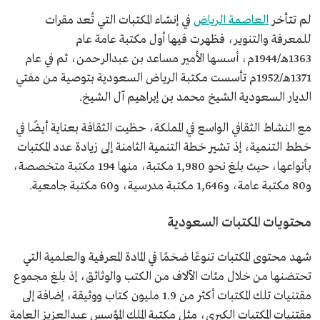
لم تتأخر
العاصمة الرياض
في إنشاء المكتبات التي تُعد مقرات
للمعرفة والتنوير، فظهرت فيها أول مكتبة عامة عام
1363هـ/1944م، أسسها الأمير مساعد بن عبدالرحمن، ثم في عام
1371هـ/1952م تأسست مكتبة الرياض السعودية بتوصية من مفتي
الديار السعودية الشيخ محمد بن إبراهيم آل الشيخ.
مع النشاط الثقافي الواسع في المملكة، حظيت الثقافة بعناية أيضًا في
خطط التنمية، إذ تشير خطة التنمية الثامنة إلى زيادة عدد المكتبات
بأنواعها، حيث بلغ نحو 1,980 مكتبة، منها 194 مكتبة متخصصة،
و80 مكتبة عامة، و1,646 مكتبة مدرسية، و60 مكتبة جامعية.
محتويات المكتبات السعودية
شهد محتوى المكتبات تنوعًا ضخمًا في المادة المعرفية والعلمية التي
تحتضنها من خلال مئات الآلاف من الكتب والوثائق، إذ بلغ مجموع
مقتنيات تلك المكتبات أكثر من 1.9 مليون كتاب ووثيقة، إضافة إلى
مقتنيات المكتبات الكبرى، مثل مكتبة الملك المؤسس عبدالعزيز العامة