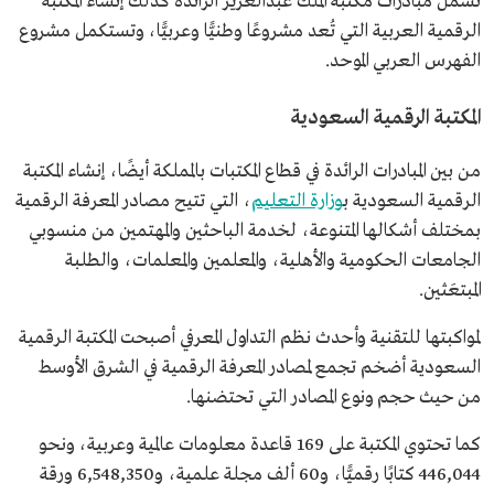
تشمل مبادرات مكتبة الملك عبدالعزيز الرائدة كذلك إنشاء المكتبة
الرقمية العربية التي تُعد مشروعًا وطنيًّا وعربيًّا، وتستكمل مشروع
الفهرس العربي الموحد.
المكتبة الرقمية السعودية
من بين المبادرات الرائدة في قطاع المكتبات بالمملكة أيضًا، إنشاء المكتبة
الرقمية السعودية ب
وزارة التعليم
، التي تتيح مصادر المعرفة الرقمية
بمختلف أشكالها المتنوعة، لخدمة الباحثين والمهتمين من منسوبي
الجامعات الحكومية والأهلية، والمعلمين والمعلمات، والطلبة
المبتعَثين.
لمواكبتها للتقنية وأحدث نظم التداول المعرفي أصبحت المكتبة الرقمية
السعودية أضخم تجمع لمصادر المعرفة الرقمية في الشرق الأوسط
من حيث حجم ونوع المصادر التي تحتضنها.
كما تحتوي المكتبة على 169 قاعدة معلومات عالمية وعربية، ونحو
446,044 كتابًا رقميًّا، و60 ألف مجلة علمية، و6,548,350 ورقة