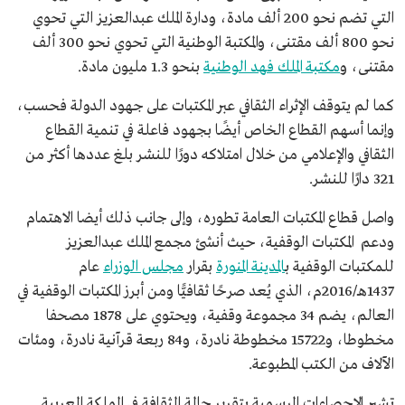
التي تضم نحو 200 ألف مادة، ودارة الملك عبدالعزيز التي تحوي
نحو 800 ألف مقتنى، والمكتبة الوطنية التي تحوي نحو 300 ألف
مقتنى، و
مكتبة الملك فهد الوطنية
بنحو 1.3 مليون مادة.
كما لم يتوقف الإثراء الثقافي عبر المكتبات على جهود الدولة فحسب،
وإنما أسهم القطاع الخاص أيضًا بجهود فاعلة في تنمية القطاع
الثقافي والإعلامي من خلال امتلاكه دورًا للنشر بلغ عددها أكثر من
321 دارًا للنشر.
واصل قطاع المكتبات العامة تطوره، وإلى جانب ذلك أيضا الاهتمام
ودعم المكتبات الوقفية، حيث أنشئ مجمع الملك عبدالعزيز
للمكتبات الوقفية ب
المدينة المنورة
بقرار
مجلس الوزراء
عام
1437هـ/2016م، الذي يُعد صرحًا ثقافيًّا ومن أبرز المكتبات الوقفية في
العالم، يضم 34 مجموعة وقفية، ويحتوي على 1878 مصحفا
مخطوطا، و15722 مخطوطة نادرة، و84 ربعة قرآنية نادرة، ومئات
الآلاف من الكتب المطبوعة.
تشير الإحصاءات الرسمية بتقرير حالة الثقافة في المملكة العربية