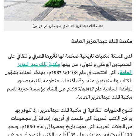
مكتبة الملك عبدالعزيز العامة في مدينة الرياض. (واس)
مكتبة الملك عبدالعزيز العامة
لدى المملكة مكتبات تاريخية ضخمة لها تأثيرها المعرفي والثقافي على
الصعيدين الوطني والدولي، من بينها
مكتبة الملك عبد العزيز
العامة
، التي افتتحت في عام 1408هـ/ 1987م، بهدف العناية بشؤون
الكتاب والمستفيدين منه، وقد اكتملت منظومة المكتبة بصدور
الموافقة السامية عام 1417هـ/1996م على إنشاء مؤسسة خيرية باسم
مكتبة الملك عبدالعزيز العامة.
تتنوع المحتويات الثقافية في مكتبة الملك عبدالعزيز، إذ تتوفر بها
بواكير الكتب العربية التي طبعت في أوروبا، إضافة إلى مجموعات
من المجلات العربية التي يعود تاريخ بعضها إلى عام 1860م، ونحو
130 ألف وثيقة، وما يزيد على 35 ألفًا من الكتب النادرة في مجالات