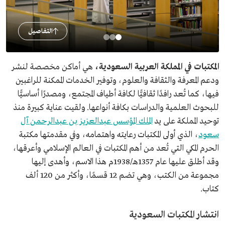
التفاصيل
المكتبات
في المملكة العربية السعودية،
هي أماكن مخصصة لنشر
ودعم المعرفة والثقافة والعلوم، وتوفير الخدمات الممكنة للراغبين
فيها، كما تُعد رافدًا ثقافيًّا لكافة أطياف المجتمع، ومصدرًا أساسيًّا
للبحوث العلمية والدراسات بكافة أنواعها. ولقيت عناية كبيرة منذ
توحيد المملكة على يد
الملك المؤسس عبدالعزيز بن عبدالرحمن آل
سعود
، الذي أولى المكتبات رعايته واهتمامه، وفي مقدمتها مكتبة
الحرم المكي التي تُعد من أهم المكتبات في العالم الإسلامي وأعرقها،
وقد أطلق عليها عام 1357هـ/1938م هذا الاسم، وأهدى إليها
مجموعة من الكتب، وهي تضم 12 قسمًا، وأكثر من 120 ألف
كتاب.
انتشار المكتبات السعودية