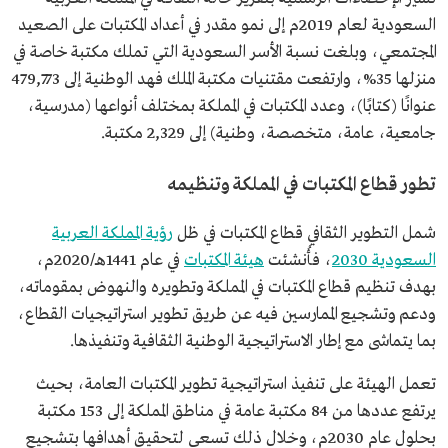
السعودية لعام 2019م إلى نمو مقدر في أعداد المكتبات على الصعيد
المجتمعي، وبلغت نسبة الأسر السعودية التي تملك مكتبة خاصة في
منزلها 35%، وارتفعت مقتنيات مكتبة الملك فهد الوطنية إلى 479,773
عنوانًا (كتابًا)، وعدد المكتبات في المملكة بمختلف أنواعها (مدرسية،
جامعية، عامة، متخصصة، وطنية) إلى 2,329 مكتبة.
تطور قطاع المكتبات في المملكة وتنظيمه
شمل التطوير الثقافي قطاع المكتبات في ظل
رؤية المملكة العربية
السعودية 2030
، فأُنشئت
هيئة المكتبات
في عام 1441هـ/2020م،
بهدف تنظيم قطاع المكتبات في المملكة وتطويره والنهوض بمقوماته،
ودعم وتشجيع الممارسين فيه عن طريق تطوير استراتيجيات القطاع،
بما يتماشى مع إطار الاستراتيجية الوطنية الثقافية وتنفيذها.
تعمل الهيئة على تنفيذ استراتيجية تطوير المكتبات العامة، بحيث
يرتفع عددها من 84 مكتبة عامة في مناطق المملكة إلى 153 مكتبة
بحلول عام 2030م، وخلال ذلك تسعى لتحقيق أهدافها بتشجيع