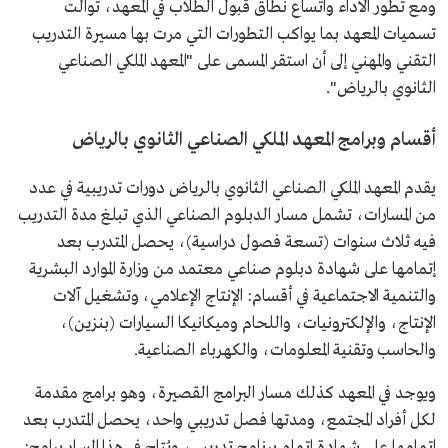
ومع تطور الأداء واتساع نطاق قبول الطلاب في المعهد، توالت
تسميات المعهد بما يواكب التطورات التي مرت بها مسيرة التدريب
التقني والمهني إلى أن استقر المسمى على "المعهد الملكي الصناعي
الثانوي بالرياض".
أقسام وبرامج المعهد الملكي الصناعي الثانوي بالرياض
يقدم المعهد الملكي الصناعي الثانوي بالرياض دورات تدريبية في عدد
من المسارات، تشمل مسار الدبلوم الصناعي الذي تبلغ مدة التدريب
فيه ثلاث سنوات (تسعة فصول دراسية)، يحصل المتدرب بعد
إتمامها على شهادة دبلوم صناعي معتمد من وزارة الموارد البشرية
والتنمية الاجتماعية في أقسام: الإنتاج الإعلامي، وتشغيل آلات
الإنتاج، والإلكترونيات، واللحام وميكانيكا السيارات (بنزين)،
والحاسب وتقنية المعلومات، والكهرباء الصناعية.
ويوجد في المعهد كذلك مسار البرامج القصيرة، وهو برامج مقدمة
لكل أفراد المجتمع، ومدتها فصل تدريبي واحد، يحصل المتدرب بعد
إتمامها على شهادة إتمام برنامج تدريبي، ويُتاح في هذا المسار برامج: