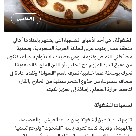
التفاصيل
المشغوثة،
هي أحد الأطباق الشعبية التي يشتهر بإعدادها أهالي
منطقة عسير جنوب غربي المملكة العربية السعودية، وتحديدًا
محافظتي النماص وتنومة، وهي عصيدة ذات قوام سميك، تتكون
من دقيق الذرة الممزوج مع الحليب أو اللبن المملح. كانت قديمًا
تحرك بوساطة عصا خشبية تعرف باسم "المسواط" وتقدم عادة في
صحاف مصنوعة من جذوع الشجر مطلية من الخارج بالقار،
لتحفظ حرارة الطعام، إضافة إلى تعزيز نكهته.
تسميات المشغوثة
تتنوع تسمية طبق المشغوثة ومن ذلك: العيش، والعصيدة،
واللهيدة، وقديمًا كانت تعرف باسم "المشخوث" وترجع تسمية