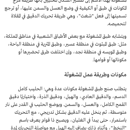
المشغوثة بهذا الاسم إلى تفسير السكان المحليين بأنها طريقة مزج
المكونات في طبق أو الكيفية في وضع العسل والسمن عليها، أو ترجع
تسميتها إلى فعل "شغث"، وهي طريقة تحريك الدقيق في المقلاة
لتحميصه.
ويتشابه طبق المشغوثة مع بعض الأطباق الشعبية في مناطق المملكة،
مثل: طبق المبثوث في منطقة عسير، وطبق المثرية في منطقة الباحة،
وطبق المويسه في منطقة نجد، وإن اختلفت طرق تحضيرها أو
مكوناتها أو قوامها.
مكونات وطريقة عمل المشغوثة
يتطلب صنع طبق المشغوثة مكونات عدة وهي: الحليب كامل
الدسم، والدقيق العادي، والهيل، ودقيق الذرة، واختياريًا دقيق
القمح الكامل، والعسل، والسمن. ويوضع الحليب في القدر على نار
متوسطة، ثم ينخل عليه الدقيق بشكل تدريجي، مع التحريك
باستمرار، حتى يبدأ في الغليان، ويصبح ذا قوام يعرف باسم
"النخط"، وأثناء ذلك يضاف إليه الهيل مع مواصلة التحريك لمدة