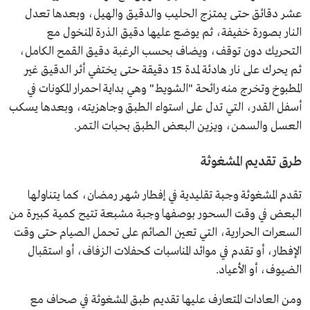
عشر دقائق حتى يمتزج الحليب والدقيق والهيل، وبعدها تعدل
النار بصورة خفيفة، ثم يوضع عليها دقيق الذرة المنخول مع
التحريك دون توقف، ويضاف بحسب الرغبة دقيق القمح الكامل،
ثم يحرك على نار هادئة لمدة 15 دقيقة حتى يختفي أثر الدقيق غير
المطبوخ وتخرج منه رائحة "الشويط" وهي بداية احمرار المكونات في
أسفل القدر، التي تدل على استواء الطبق وجاهزيته، وبعدها يسكب
العسل والسمن، ويزين البعض الطبق بحبات التمر.
طرق تقديم المشغوثة
تقدم المشغوثة وجبة تقليدية في إفطار شهر رمضان، كما يتناولها
البعض في وقت السحور بوصفها وجبة مشبعة تتيح كمية كبيرة من
السعرات الحرارية، التي تعين الصائم على تحمل الصيام حتى وقت
الإفطار، أو تقدم في موائد المناسبات كحفلات الزفاف، أو استقبال
الضيوف، أو الأعياد.
ومن العادات المتعارف عليها تقديم طبق المشغوثة في صحاف مع