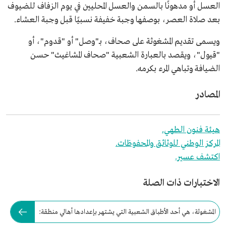
العسل أو مدهونًا بالسمن والعسل المحليين في يوم الزفاف للضيوف
بعد صلاة العصر، بوصفها وجبة خفيفة نسبيًا قبل وجبة العشاء.
ويسمى تقديم المشغوثة على صحاف، بـ"وصل" أو "قدوم"، أو
"قيول"، ويقصد بالعبارة الشعبية "صحاف المشاغيث" حسن
الضيافة وتباهي المرء بكرمه.
المصادر
هيئة فنون الطهي.
المركز الوطني للوثائق والمحفوظات.
اكتشف عسير.
الاختبارات ذات الصلة
المشغوثة، هي أحد الأطباق الشعبية التي يشتهر بإعدادها أهالي منطقة: