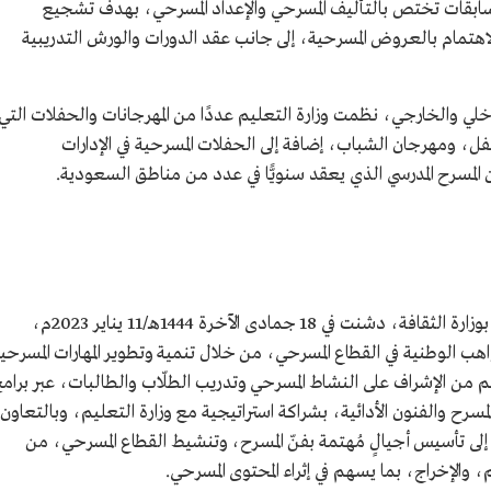
مسابقات تختص بالتأليف المسرحي والإعداد المسرحي، بهدف تشجيع
اهتمام بالعروض المسرحية، إلى جانب عقد الدورات والورش التدريبية
لداخلي والخارجي، نظمت وزارة التعليم عددًا من المهرجانات والحفلات التي
 ومهرجان الشباب، إضافة إلى الحفلات المسرحية في الإدارات
المسرح المدرسي الذي يعقد سنويًّا في عدد من مناطق السعودية.
هي إحدى مبادرات هيئة المسرح والفنون الأدائية بوزارة الثقافة، دشنت في 18 جمادى الآخرة 1444هـ/11 يناير 2023م،
 الوطنية في القطاع المسرحي، من خلال تنمية وتطوير المهارات المسرحي
 من الإشراف على النشاط المسرحي وتدريب الطلّاب والطالبات، عبر برام
لمسرح والفنون الأدائية، بشراكة استراتيجية مع وزارة التعليم، وبالتعاون
 إلى تأسيس أجيالٍ مُهتمة بفنّ المسرح، وتنشيط القطاع المسرحي، من
 والإخراج، بما يسهم في إثراء المحتوى المسرحي.