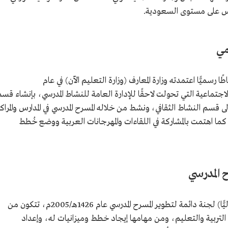
ارس على مستوى السعودية.
مي
رسميًّا اعتمدته وزارة المعارف (وزارة التعليم الآن) في عام
رياضية والاجتماعية التي تحولت لاحقًا للإدارة العامة للنشاط المدرسي، بإنشاء قس
ط المسرحي وتحول في عام 1404هـ/1984م إلى قسم النشاط الثقافي، ونشط من خلاله المسرح المدرسي في المدارس والمراك
كما اهتمت بالمشاركة في اللقاءات والمهرجانات العربية ووضع خُطط
 المدرسي
شكلت وزارة التربية والتعليم (وزارة التعليم حاليًّا) لجنة دائمة لتطوير المسرح المدرسي عام 1426هـ/2005م، تتكون من
تربية والتعليم، ومن مهامها إيجاد خطط وميزانيات له، وإعداد