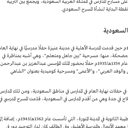
ى مسارح المدارس في المملكة العربية السعودية، ويجمع بين التربية
نقطة البداية لنشأة المسرح السعودي.
 السعودية
ترجع بدايات المسرح المدرسي إلى عام 1348هـ/1929م حين قدمت المدرسة الأهلية في مدينة عنيزة حفلًا مدرسيًّا في نهاية العا
مضحكة، منها: مسرحية "بين جاهل ومتعلم"، وهي أشبه بمناظرة في
فضل العلم على الجهل، كما قدمت المدرسة في عام 1354هـ/1935م حفلًا بحضور الملك المؤسس عبدالعزيز بن عبدالرحمن
لوفد العربي"، و"الأعمى" ومسرحية كوميدية بعنوان "الشاهي
ي حفلات نهاية العام في المدارس في مناطق السعودية، ومن تلك المدارس
لفلاح في جدة وهي من أقدم المدارس في السعودية، قدّمت المسرح المدرسي في
ومن المدارس التي قدمت المسرح المدرسي مدرسة طيبة الثانوية في المدينة المنورة، التي تأسست عام 1362هـ/1943م
رز معهد الأنجال والمدرسة الأهلية، وفي الطائف كان لدار التوحيد دور في