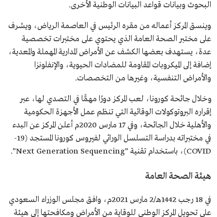
البحوث وبيانات قواعد البيانات الوطنية الأخرى.
وينسق المركز أعماله من مقره الرئيس في العاصمة الرياض، ويشرف
على مختبر الصحة العامة الذي يحتوي على مختبرات تخصصية
عدة، يستهدف بعضها الكشف عن الأمراض المدارية المهملة والمعدية،
إضافة إلى الميكروبات المقاومة للمضادات الحيوية، والإنفلونزا
والأمراض التنفسية، وغيرها من التخصصات.
وخلال جائحة كورونا، لعب المركز دورًا مهمًّا في التصدي لها، عبر
إقراره البروتوكولات الوقائية التي تنظم عمل الأجهزة الحكومية
والأهلية خلال الجائحة، وفي 17 مارس 2020م أعلن المركز عن البدء
في مختبراته بدراسة التسلسل الوراثي لفيروس كورونا المستجد (19-
COVID)، باستخدام تقنية "Next Generation Sequencing".
هيئة الصحة العامة
في 18 رجب 1442هـ/2 مارس 2021م، وافق مجلس الوزراء السعودي
على تحويل المركز الوطني للوقاية من الأمراض ومكافحتها إلى هيئة