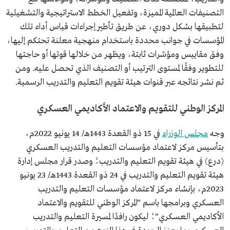
التصنيفات العالمية المميزة، وتفعيل الخطط الاستراتيجية والتشغيلية
لتطبيقها بشكل دوري، عن طريق تأطير إجراءات قياس أداء تلك
المؤسسات في جوانب محددة باستخدام منهجية معلنة تحتكم إليها،
وفق مقاييس ومؤشرات ثابتة، ويظهر من خلالها قوتها أو حاجتها
للتطوير وفقًا لمستوى الترتيب أو التصنيف الذي تحصل عليه. ومن
ثم نشر نتائجه عبر قنوات هيئة تقويم التعليم والتدريب الرسمية.
المركز الوطني للتقويم والاعتماد الأكاديمي العسكري
وجه
مجلس الوزراء
في 15 ذو القعدة 1443هـ/ 14 يونيو 2022م،
بتأسيس مركز لاعتماد مؤسسات التعليم والتدريب العسكري
(درع) في هيئة تقويم التعليم والتدريب؛ وصدر قرار مجلس إدارة
هيئة تقويم التعليم والتدريب في 24 ذو القعدة 1443هـ/ 23 يونيو
2023م، بإنشاء مركز لاعتماد مؤسسات التعليم والتدريب
العسكري وبرامجها باسم "المركز الوطني للتقويم والاعتماد
الأكاديمي العسكري"؛ ليكون رافدًا لمسيرة التعليم والتدريب