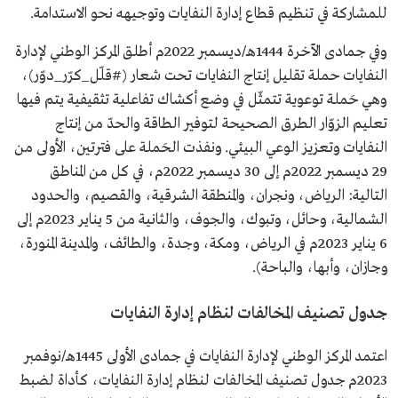
للمشاركة في تنظيم قطاع إدارة النفايات وتوجيهه نحو الاستدامة.
وفي جمادى الآخرة 1444هـ/ديسمبر 2022م أطلق المركز الوطني لإدارة
النفايات حملة تقليل إنتاج النفايات تحت شعار (#قلّل_كرّر_دوّر)،
وهي حَملة توعوية تتمثّل في وضع أكشاك تفاعلية تثقيفية يتم فيها
تعليم الزوّار الطرق الصحيحة لتوفير الطاقة والحدّ من إنتاج
النفايات وتعزيز الوعي البيئي. ونفذت الحَملة على فترتين، الأولى من
29 ديسمبر 2022م إلى 30 ديسمبر 2022م، في كل من المناطق
التالية: الرياض، ونجران، والمنطقة الشرقية، والقصيم، والحدود
الشمالية، وحائل، وتبوك، والجوف، والثانية من 5 يناير 2023م إلى
6 يناير 2023م في الرياض، ومكة، وجدة، والطائف، والمدينة المنورة،
وجازان، وأبها، والباحة).
جدول تصنيف المخالفات لنظام إدارة النفايات
اعتمد المركز الوطني لإدارة النفايات في جمادى الأولى 1445هـ/نوفمبر
2023م جدول تصنيف المخالفات لنظام إدارة النفايات، كأداة لضبط