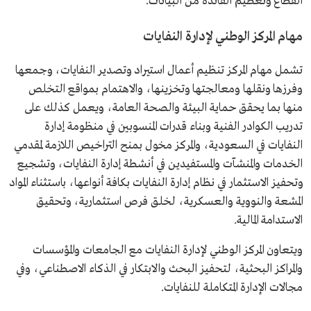
القطاع وتعظيم الفائدة من البيانات.
مهام المركز الوطني لإدارة النفايات
تشمل مهام المركز تنظيم أعمال استيراد وتصدير النفايات، وجمعها
وفرزها ونقلها ومعالجتها وتخزينها، والاهتمام بمواقع التخلص
منها بما يحقق حماية البيئة والصحة العامة، ويعمل كذلك على
تدريب الكوادر الفنية وبناء قدرات المنسوبين في منظومة إدارة
النفايات في السعودية، والمركز مخول بمنح التراخيص اللازمة لمقدمي
الخدمات والمنشآت والمستفيدين في أنشطة إدارة النفايات، وتشجيع
وتحفيز الاستثمار في نظام إدارة النفايات بكافة أنواعها، باستثناء المواد
المشعة والنووية والعسكرية، لخلق فرص استثمارية، وتحقيق
الاستدامة المالية.
ويتعاون المركز الوطني لإدارة النفايات مع الجامعات والمؤسسات
والمراكز البحثية، لتحفيز البحث والابتكار في الذكاء الاصطناعي، وفي
مجالات الإدارة المتكاملة للنفايات.