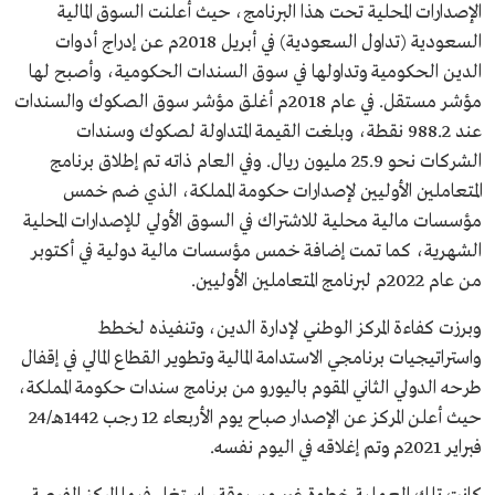
الإصدارات المحلية تحت هذا البرنامج، حيث أعلنت السوق المالية
السعودية (تداول السعودية) في أبريل 2018م عن إدراج أدوات
الدين الحكومية وتداولها في سوق السندات الحكومية، وأصبح لها
مؤشر مستقل. في عام 2018م أغلق مؤشر سوق الصكوك والسندات
عند 988.2 نقطة، وبلغت القيمة المتداولة لصكوك وسندات
الشركات نحو 25.9 مليون ريال. وفي العام ذاته تم إطلاق برنامج
المتعاملين الأوليين لإصدارات حكومة المملكة، الذي ضم خمس
مؤسسات مالية محلية للاشتراك في السوق الأولي للإصدارات المحلية
الشهرية، كما تمت إضافة خمس مؤسسات مالية دولية في أكتوبر
من عام 2022م لبرنامج المتعاملين الأوليين.
وبرزت كفاءة المركز الوطني لإدارة الدين، وتنفيذه لخطط
واستراتيجيات برنامجي الاستدامة المالية وتطوير القطاع المالي في إقفال
طرحه الدولي الثاني المقوم باليورو من برنامج سندات حكومة المملكة،
حيث أعلن المركز عن الإصدار صباح يوم الأربعاء 12 رجب 1442هـ/24
فبراير 2021م وتم إغلاقه في اليوم نفسه.