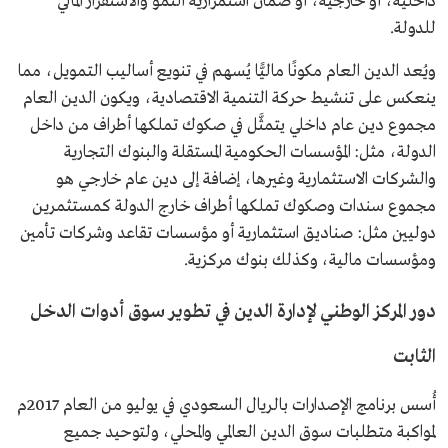
داخلية، أو خارجية، أو ضمان استمرارية النمو والاستقرار المالي
للدولة.
ويُعد الدين العام مكونًا ماليًّا يُسهم في تنويع أساليب التمويل، مما
ينعكس على تنشيط حركة التنمية الاقتصادية، ويكون الدين العام
مجموع دين عام داخلي يتمثَّل في صكوك تملكها أطراف من داخل
الدولة، مثل: المؤسسات الحكومية المستقلة والبنوك التجارية
والشركات الاستثمارية وغيرها، إضافة إلى دين عام خارجي هو
مجموع سندات وصكوك تملكها أطراف خارج الدولة كمستثمرين
دوليين مثل: صناديق استثمارية أو مؤسسات تقاعد وشركات تأمين
ومؤسسات مالية، وكذلك بنوك مركزية.
دور المركز الوطني لإدارة الدين في تطوير سوق أدوات الدخل
الثابت
أُسس برنامج الإصدارات بالريال السعودي في يوليو من العام 2017م
لمواكبة متطلبات سوق الدين العالمي والمحلي، ولتوحيد جميع