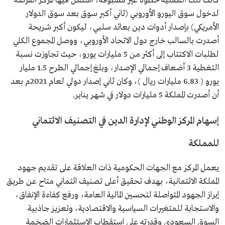
كانت تلك العملية خطوة غير مسبوقة، استغل فيها المركز الفرصة
لدخول سوق اليورو الأوروبي (ثاني أكبر سوق بعد سوق الدولار
الأمريكي) بإصدار أدوات دين بعائد سلبي، ليكون أكبر شريحة
أصدرت بالسالب خارج دول الاتحاد الأوروبي، ووصل المجموع الكلي
لطلبات الاكتتاب إلى أكثر من 5 مليارات يورو، حيث تجاوزت نسبة
التغطية 3 أضعاف إجمالي الإصدار، وبلغ إجمالي الطرح 1.5 مليار
يورو ( 6.83 مليارات ريال )، وكان ثاني إصدار دولي لعام 2021م بعد
أن أصدرت المملكة 5 مليارات دولار في شهر يناير.
إسهام المركز الوطني لإدارة الدين في التصنيف الائتماني
للمملكة
يعمل المركز مع الجهات الحكومية ذات العلاقة على تقديم جهود
المملكة الائتمانية، بهدف تحقيق أعلى تصنيف ائتماني متاح عن طريق
إبراز الجهود المتواصلة لتحسين المالية العامة، ورفع كفاءة الإنفاق،
والاستجابة للمتغيرات السياسية والاقتصادية، وتعزيز جاذبية
السوق السعودي وقدرته على استقطاب الاستثمارات الضخمة