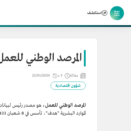
استكشف
المرصد الوطني للعمل
مقالة
3 د
21/05/2024
شؤون اقتصادية
المرصد الوطني للعمل،
هو مصدر رئيس لبيانات
الموارد البشرية "هدف"، تأسس في 8 شعبان 1433هـ/28 يونيو 2012م،ومقره الرئيس في