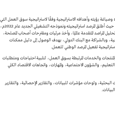
وصياغة رؤيته وأهدافه الاستراتيجية وفقًا لاستراتيجية سوق العمل التي
وافق عليها مجلس الوزراء عام 1442هـ/2020م، حيث أطلق المرصد استراتيجيته ونموذجه التشغيلي الجديد عام 2022م،
ليل المراصد المتقدمة عالميًا، وأخذ مرئيات ومقترحات أصحاب المصلحة،
ة، وبالشراكة مع البنك الدولي، بهدف الوصول إلى دليل ممكنات
استراتيجية تفعيل المرصد الوطني للعمل.
والمنتجات والخدمات المرتبطة بسوق العمل، لتلبية احتياجات ومتطلبات
لتعليم، والشؤون الاجتماعية، والمهارات، واتجاهات الاقتصاد الكلي
البحثية، ولوحات مؤشرات للبيانات، والتقارير الإحصائية، والتقارير
لبيانات.