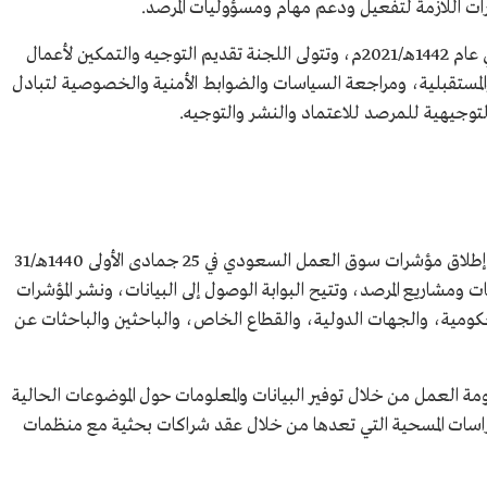
ارات اللازمة لتفعيل ودعم مهام ومسؤوليات المرصد.
اعتمد تشكيلها بقرار وزاري في عام 1442هـ/2021م، وتتولى اللجنة تقديم التوجيه والتمكين لأعمال
ة والمستقبلية، ومراجعة السياسات والضوابط الأمنية والخصوصية لتبادل
 التوجيهية للمرصد للاعتماد والنشر والتوجيه.
دُشنت بوابة المرصد الوطني للعمل بالتزامن مع إطلاق مؤشرات سوق العمل السعودي في 25 جمادى الأولى 1440هـ/31
منتجات ومشاريع المرصد، وتتيح البوابة الوصول إلى البيانات، ونشر المؤشرات
حكومية، والجهات الدولية، والقطاع الخاص، والباحثين والباحثات عن
ومة العمل من خلال توفير البيانات والمعلومات حول الموضوعات الحالية
اسات المسحية التي تعدها من خلال عقد شراكات بحثية مع منظمات