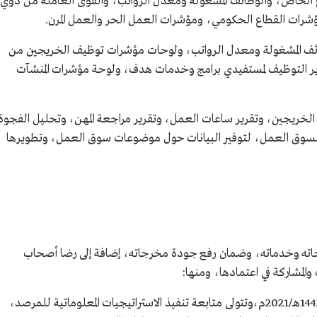
ع الخاص، والوظائف المشغولة ومعدل الرواتب، والقوى العاملة من ذوي
رات القطاع الحكومي، ومؤشرات العمل الحر والعمل المرن.
ف المشغولة ومعدل الرواتب، ولوحات مؤشرات توظيف الخريجين من
ر التوظيف لمستفيدي برامج وخدمات هدف، ولوحة مؤشرات المنشآت
 الخريجين، وتقرير ساعات العمل، وتقرير مراجعة المهن، وتحليل الفجوة
ية لسوق العمل، لتوفير البيانات حول موضوعات سوق العمل، وتطويرها
تجاته وخدماته، وضمان رفع جودة مخرجاته، إضافة إلى رضا أصحاب
 والمشاركة في اعتمادها، ومنها:
تشكّلت بقرار وزاري في عام 1442هـ/2021م،وتتولى متابعة تنفيذ الاستراتيجيات المعلوماتية للمرصد،