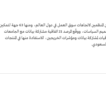
يدعم المرصد الوطني للعمل شراكته مع عدد من المنظمين لاتجاهات سوق العمل في دول العالم، ومنها 63 جهة لتمك
الجهات معلوماتيًا عبر تبادل البيانات ودعم تصميم السياسات، ووقّع المرصد 21 اتفاقية مشاركة بيانات مع الجامعات
 خلال عام 2023م، وهي اتفاقيات لمشاركة بيانات ومؤشرات الخريجين، للاستفادة منها في المنتجات
السعودي.