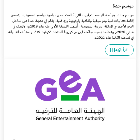
موسم جدة
موسم جدة، هو أحد المواسم الترفيهية التي أطلقت ضمن مبادرة مواسم السعودية، يتضمن
إقامة فعاليات فنية وموسيقية وثقافية وترفيهية ورياضية، يقام في مدينة جدة على ساحل
البحر الأحمر في المملكة العربية السعودية، أُقيمت النسخة الأولى منه عام 2019م، وتوقف في
عامي 2020م و2021م بسبب جائحة فيروس كورونا المستجد "كوفيد-19"، واستأنف فعالياته
في نسخته الثانية عام 2022م.
اقرأ المزيد