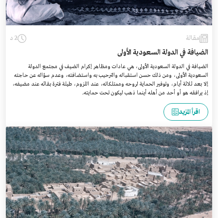
مقالة
2 د
الضيافة في الدولة السعودية الأولى
الضيافة في الدولة السعودية الأولى، هي عادات ومظاهر إكرام الضيف في مجتمع الدولة
السعودية الأولى، ومن ذلك حسن استقباله والترحيب به واستضافته، وعدم سؤاله عن حاجته
إلا بعد ثلاثة أيام، وتوفير الحماية لروحه وممتلكاته، عند اللزوم، طيلة فترة بقائه عند مضيفه،
إذ يرافقه هو أو أحد من أهله أينما ذهب ليكون تحت حمايته.
اقرأ المزيد