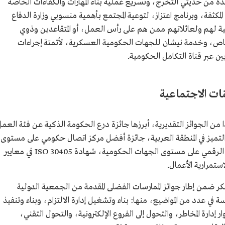
دة من حديثي التخرج، وتسريع عملية بناء المهارات والكفاءات الخاصة
المكثفة، وبرنامج اعتزاز، لتوعية المجتمع بأهمية منسوبي وزارة الدفاع
 لهم ولعائلاتهم ممن هم على رأس العمل، أو المتقاعدين وذوي
خاص، وخدمة نيشان للجهات الحكومية العسكرية، لأتمتة إجراءات
ن عبر قناة التكامل الحكومية.
نات الاجتماعية
ا من الجوائز التقديرية، أبرزها جائزة درع الحكومة الذكية عن فئة العم
التميز في المنطقة العربية، جائزة أفضل مركز اتصال حكومي على مستوى
الشرق الأوسط، والمركز الثالث في قياس التحول الرقمي على مستوى الجهات الحكومية، شهادة 30405 ISO في معايير
من إطار جوائز الممارسات الفضلى المقدمة من الجمعية الدولية
 لقاء تميز المؤسسة في عدد من المواضيع، منها: بناء وتشغيل إدارة الالتزام، وبناء وتنفيذ
دارة المخاطر، والتحول إلى الفروع الإلكترونية، والتحول التقني،