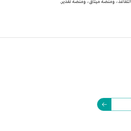
التقاعد، ومنصة ميثاق، ومنصة تقدير.