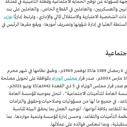
هة المسؤولة عن توفير الحماية الاجتماعية والمظلة التأمينية في المملكة
نيين والعسكريين، والعاملين في القطاع الخاص، والعاملين على بند
الشخصية الاعتبارية والاستقلال المالي والإداري، وترتبط إداريًّا
بوزير
السلطة العليا في إدارة شؤونها وتصريف أمورها، ويقع مقرها الرئيس في
اجتماعية
تأسست المؤسسة العامة للتأمينات الاجتماعية في 6 رمضان 1389 هـ/15 نوفمبر 1969م، وطبق نظامها في شهر محرم
مجلس الوزراء
بالموافقة على تحويل مصلحة
معاشات التقاعد إلى المؤسسة العامة للتقاعد، ثم صدر قرار مجلس الوزراء في 5 ذي القعدة 1442هــ/15 يونيو 2021م،
ؤسسة العامة للتأمينات الاجتماعية"، لتحل بموجبه المؤسسة العامة
تقاعد، في جميع ما لها من مسؤوليات وصلاحيات وحقوق والتزامات
للتقاعد بكافة أنواعها، لتوحيد العمل بما يحقق البيئة المناسبة
نظمة التأمينات والتقاعد، وحسن إدارة المؤسسة وتنمية مواردها، بما
لمستقبلية، وبما تنعكس فوائده على عملائها.