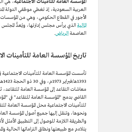
المؤسسة العامة للتأمينات الاجتماعية
، هي الج
العربية السعودية، إذ تغطي موظفي الدولة المد
الأجور في القطاع الحكومي، وهي من المؤسسات ذات 
المالية
الذي يرأس مجلس إدارتها، ويُعدُّ المجلس 
العاصمة
الرياض
.
تاريخ المؤسسة العامة للتأمينات ال
1393هـ/فبراير 1973م، وفي 30 ذو الحجة 1423هـ/3 مارس 2003م، صدر قرار
القاضي بدمج "المؤسسة العامة للتقاعد" في "الم
للتأمينات الاجتماعية محل المؤسسة العامة لل
ونحوها، وتنقل إليها جميع أصول المؤسسة العامة 
والطريقة اللازمة للوصول إلى التطبيق الأمثل لأ
يتلاءم مع طبيعتها ونطاق التزاماتها الحالية وا