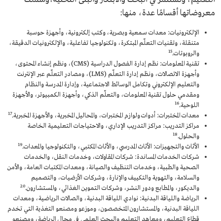
معروضاتها أقسامًا عدة، منها:
الإلكترونيات: معدات سمعية وبصرية، وكتب إلكترونية، وأجهزة حوسبة
متنقلة، وتقنيات التعلّم المبتكرة، وتكنولوجيا تفاعلية، والإلكترونيات الدقيقة،
15
والروبوتات.
تقنية المعلومات: نظم إدارة الفصول الدراسية (CMS)، ونظم إنشاء المحتوى،
وأجهزة الاتصالات، ونظم إدارة التعلّم (LMS)، ومصادر التعلّم عبر الإنترنت
والتعليم الإلكتروني وتكامل الوسائط الاجتماعية، وإدارة المدرسة والنظام
ومقدمي حلول تقنية المعلومات، والتعلّم الذكي، وأجهزة الكمبيوتر، والأجهزة
16
اللوحية.
17
معدات المختبرات: أدوات ولوازم المختبرات، والمحاليل المخبرية، والأجهزة المخبرية.
مراكز التدريب: مراكز التدريب الإداري، والاحتياجات التعليمية الخاصة
18
والحلول.
19
الأثاث والتجهيزات: الأثاث المدرسي، والأثاث المكتبي، والتكنولوجيا والمعدات.
شركات الخدمات المساندة: شركات المقاولات، وخدمات النقل، والخدمات
الصحية والطبية، وخدمات التنظيف والصيانة، ومعدات المكتبات العامة، والأمن
والسلامة، والتهوية والتكييف والإنارة، وشركات الأرضيات، والتصميم
20
والديكور، والمطابع ودور النشر، وشركات التموين الغذائي، والمستشارون.
الرياضة واللياقة البدنية: نوادي اللياقة البدنية، والصالات الرياضية، ومعدات
اللياقة البدنية، والمستشارون المتخصصون، وموزعو ومصنعو التغذية التي تخدم
قطاع التعليم، ومعاهد التعليم والبحث العلمي في مجال الرياضة، ومصنعو