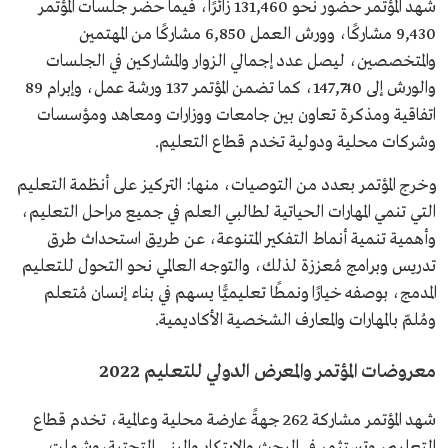
شهد المؤتمر حضور نحو 131,460 زائرًا، فيما حضر جلسات المؤتمر
9,430 مشاركًا، وورش العمل 6,850 مشاركًا من المهتمين
والمتخصصين، ليصل عدد إجمالي الزوار والمشاركين في الجلسات
والورش إلى 147,740، كما تضمن المؤتمر 137 ورشة عمل، وإبرام 89
اتفاقية ومذكرة تعاون بين جامعات ووزارات ومعاهد ومؤسسات
وشركات محلية ودولية تخدم قطاع التعليم.
وخرج المؤتمر بعدد من التوصيات، منها: التركيز على أنظمة التعليم
التي تنمي المهارات الحياتية لطالبي العلم في جميع مراحل التعليم،
وأهمية تنمية أنماط التفكير المتنوعة، عن طريق استحداث طرق
تدريس وبرامج مُعززة لذلك، والتوجه العالمي نحو التحول للتعليم
المدمج، بوصفه خيارًا ونمطًا تعليميًّا يسهم في بناء إنسان مُتعلم
ومُلمّ بالمهارات والمعارف الشخصية الأكاديمية.
معروضات المؤتمر والمعرض الدولي للتعليم 2022
شهد المؤتمر مشاركة 262 جهةً عارضة محلية وعالمية، تخدم قطاع
التعليم، وتستثمر في البحث والابتكار والبنى التحتية،وشملت