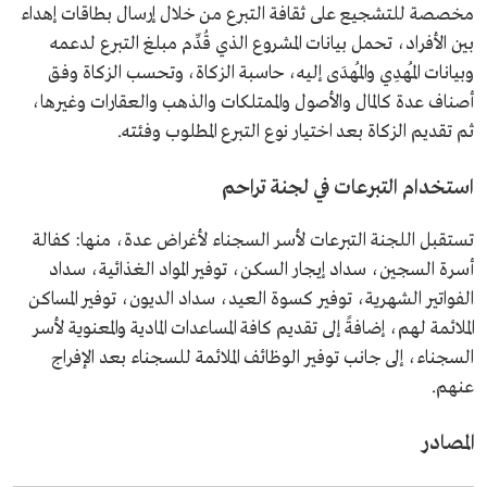
مخصصة للتشجيع على ثقافة التبرع من خلال إرسال بطاقات إهداء
بين الأفراد، تحمل بيانات المشروع الذي قُدِّم مبلغ التبرع لدعمه
وبيانات المُهدِي والمُهدَى إليه، حاسبة الزكاة، وتحسب الزكاة وفق
أصناف عدة كالمال والأصول والممتلكات والذهب والعقارات وغيرها،
ثم تقديم الزكاة بعد اختيار نوع التبرع المطلوب وفئته.
استخدام التبرعات في لجنة تراحم
تستقبل اللجنة التبرعات لأسر السجناء لأغراض عدة، منها: كفالة
أسرة السجين، سداد إيجار السكن، توفير المواد الغذائية، سداد
الفواتير الشهرية، توفير كسوة العيد، سداد الديون، توفير المساكن
الملائمة لهم، إضافةً إلى تقديم كافة المساعدات المادية والمعنوية لأسر
السجناء، إلى جانب توفير الوظائف الملائمة للسجناء بعد الإفراج
عنهم.
المصادر