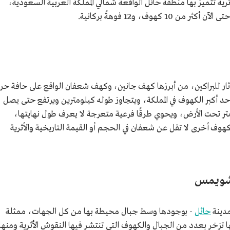
رية تتميز بها منطقة حائل الواقعة شمالي المملكة العربية السعودية،
هوف، و12 فوهةً بركانية.
ثار للبراكين، من أبرزها كهف جانين، وكهف شعفان الواقع على حافة حر
 كأحد أكبر الكهوف في المملكة، ويتجاوز طوله كيلومترين ويرتفع حتى يصل
 ثمانية أمتار، وينخفض حتى يصل إلى 800 متر تحت الأرض، ويحوي طرقًا فرعية متعرجة لا يعرف طول نهايتها،
ف أخرى لا تقل عن شعفان في الحجم أو القيمة التاريخية والأثرية
لشويمس
حائل
- بوجودها وسط جبال محيطة بها من كل الجهات، ممثلة
نها تزخر بعدد من الجبال والكهوف التي تنتشر فيها النقوش الأثرية ومنها