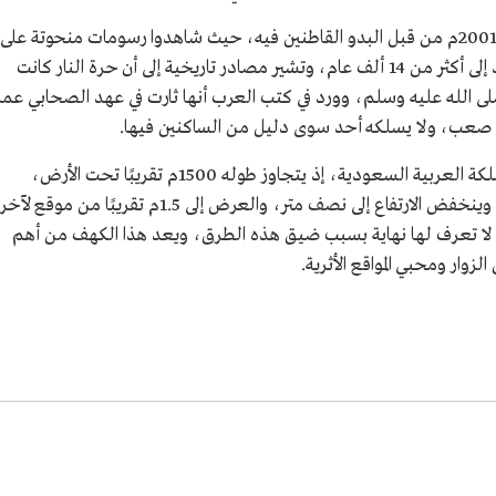
حرة النار: اكتشف هذا الموقع الأثري عام 1421هـ/2001م من قبل البدو القاطنين فيه، حيث شاهدوا رسومات منحوتة على
الجبال أثبتت الدراسات اللاحقة أن تاريخها يعود إلى أكثر من 14 ألف عام، وتشير مصادر تاريخية إلى أن حرة النار كانت
ى الله عليه وسلم، وورد في كتب العرب أنها ثارت في عهد الصحابي عمر
ع صعب، ولا يسلكه أحد سوى دليل من الساكنين فيها.
الأثرية في المملكة العربية السعودية، إذ يتجاوز طوله 1500م تقريبًا تحت الأرض،
ويتراوح ارتفاعه وعرضه ما بين 10 أمتار إلى 12م، وينخفض الارتفاع إلى نصف متر، والعرض إلى 1.5م تقريبًا من موقع 
لا تعرف لها نهاية بسبب ضيق هذه الطرق، ويعد هذا الكهف من أهم
زوار ومحبي المواقع الأثرية.