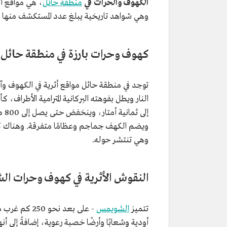
الكهوف والحرات في
منطقة حائل
، هي مواقع أث
وهي شواهد تاريخية يبلغ عدد المستكشف منها حتى الآن أكثر من 10 ك
كهوف وحرات بارزة في منطقة حائل
توجد في منطقة حائل مواقع أثرية في الكهوف وآ
النار ويطل بفوهته البركانية المترامية الأطراف،
إلى
ويضم الكهف جماجم وعظامًا متفرقة. وهناك كهو
وهي تنتشر حوله.
النقوش الأثرية في كهوف وحرات ا
تتميز
الشويمس
- على بعد نحو 250 كم غرب مدينة
أودية وشعابًا وأرضًا خصبة رعوية، إضافةً إلى أ