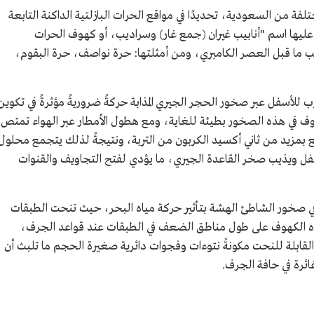
فة من السعودية، تحديدًا في مواقع الحرات البازلتية الداكنة التابعة
عليها اسم "أنابيب غيران (جمع غار) وسراديب، أو كهوف الحرات
حقب ما قبل العصر الكامبري، ومن أمثلتها: حرة نواصف، حرة البقوم،
 للأسفل عبر صخور الحجر الجيري المذابة حركةً ضروريةً مؤثرةً في تكوين
 في هذه الصخور بطيئة للغاية، ومع هطول الأمطار عبر الهواء تمتص
 بمزيد من ثاني أكسيد الكربون من التربة، ونتيجةً لذلك يتجمع محلول
 ويذيب صخر القاعدة الجيري، ما يؤدي لفتح التجاويف والقنوات
ي صخور الشاطئ الهشة بتأثير حركة مياه البحر، حيث تنحت الطبقات
الكهوف على طول مناطق الضعف في الطبقات عند قواعد الجرف،
لقابلة للنحت مكونةً نتوءات وفجوات دائرية صغيرة الحجم ما تلبث أن
ئرة في حافة الجرف.