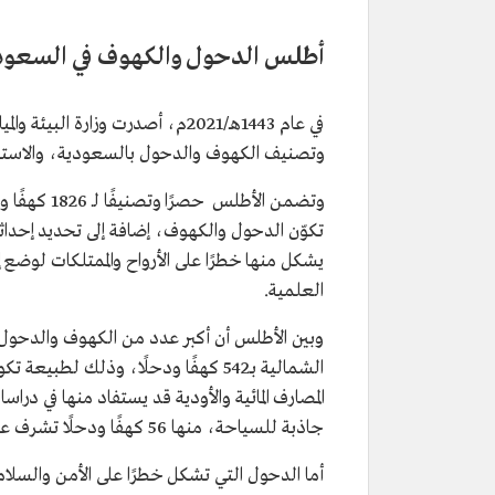
أطلس الدحول والكهوف في السعود
في عام 1443هـ/2021م، أصدرت وزار
وتصنيف الكهوف والدحول بالسعودية، والاستفادة 
وتضمن الأطل
تكوّن الدحول والكهوف، إضافة إلى تحديد إحداث
يشكل منها خطرًا على الأرواح والممتلكات لوضع إ
العلمية.
جاذبة للسياحة، منها 56 كهفًا ودحلًا تشرف عليها وزارة السياحة، و53 تعد مواقع مقترحة للسياحة.