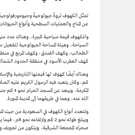
تمثّل الكهوف ثروةً جيولوجيةً وجيومورفولوجيةً
عن المناخ والعمليات السطحية وأنواع الحيوانات 
وللكهوف قيمة سياحية كبيرة، وهناك عدد منها ي
السياحة، وهيئة المساحة الجيولوجية لتفعيل 
كهف العقرب الأسود في منطقة الحدود الشمالي
كم، وكان يتعبد فيه الرسول الكريم عليه الصلاة
المكرمة، وي
الله عنه، وهما في طريقهما إلى المدينة المنورة.
وتتعدد أنواع الكهوف في السعودية من حيث ا
صحراء المجمعة الشرقية، ويتكون من تجويف واحد يبلغ عمقه نحو 100م،