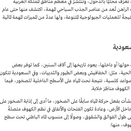
عرَف محليًّا بالدُّحول، وتنتشرُ في معظم مناطق المملكة العربية
قت الراهن تُعد من عناصر الجذب السياحي المهمة، اكتشف منها حتى عام
 ودحلًا،تكونت نتيجةً للعمليات الجيولوجية المتنوعة، ولها عددٌ من المميزات المهمة المائية
سعودية
ولها أو داخلها، يعود تاريخها إلى آلاف السنين، كما توفر بعض
ت الحية، مثل: الخفافيش وبعض الطيور والثدييات، وفي السعودية تتكون
عد كلسية، نتيجة نحت المياه على الأسطح الداخلية للصخور، فيما
كهوف مناظرَ خلابة.
شأت بفعل حركة المياه سابقًا على الصخور، ما أدى إلى إذابة الصخور على
داخل الأرض، وعادة تكون الفتحات والأنفاق في نظم الكهوف متصلةً
على طول الفوالق والشقوق، وصولًا إلى منسوب الماء الباطني تحت سطح
هوف، منها: