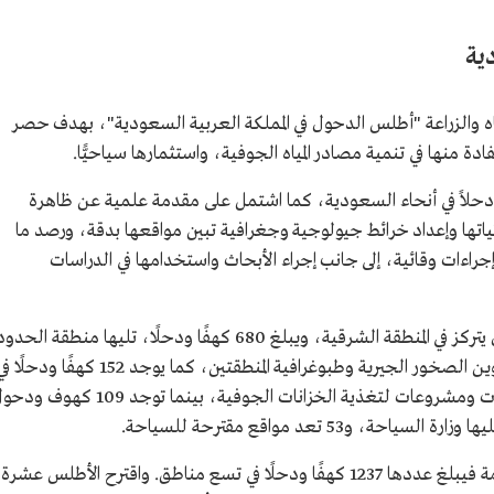
ية
ة البيئة والمياه والزراعة "أطلس الدحول في المملكة العربية السعودية"، بهدف حصر
منها في تنمية مصادر المياه الجوفية، واستثمارها سياحيًّا.
س حصرًا وتصنيفًا لـ 1826 كهفًا ودحلاً في أنحاء السعودية، كما اشتمل على مقدمة علمية عن ظاهرة
ياتها وإعداد خرائط جيولوجية وجغرافية تبين مواقعها بدقة، ورصد ما
جراءات وقائية، إلى جانب إجراء الأبحاث واستخدامها في الدراسات
وبين الأطلس أن أكبر عدد من الكهوف والدحول يتركز في المنطقة الشرقية، ويبلغ 680 كهفًا ودحلًا، تليها منطقة الحد
الشمالية بـ542 كهفًا ودحلًا، وذلك لطبيعة تكوين الصخور الجيرية وطبوغرافية المنطقتين، كما يوجد 152 كهفًا ودحلً
المصارف المائية والأودية قد يستفاد منها في دراسات ومشروعات لتغذية الخزانات الجوفية، بينما توجد 109 ك
أما الدحول التي تشكل خطرًا على الأمن والسلامة فيبلغ عددها 1237 كهفًا ودحلًا في تسع مناطق. واقترح الأطلس عشرة