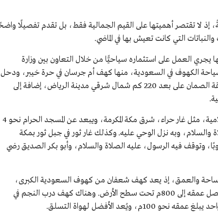
، إذ لا تقتصر أهميتها على القيم الجمالية فقط، بل تقدم تفصيلًا واضحً
والنباتات التي كانت تعيش بها في الماضي.
جري العمل على استثماره سياحيًّا من خلال التعاون بين وزارة
سياحة الكهوف في السعودية، منها كهف أم جرسان في حرة خيبر، ودحل
الطحالب، وكهف الفندق، وكهف المربع في منطقة الصمان على بعد 220 كم شمال شرقي مدينة الرياض، إضافة إلى
ة.
وهناك أيضًا كهوف لها قيمتها التاريخية والإسلامية، مثل غار حراء، شرق مكة المكرمة، ويبعد عن المسجد الحرام نحو 4
 والسلام، وبه نزل الوحي عليه. وكذلك غار ثور في جبل ثور بمكة
بعد عن المسجد الحرام نحو 4 كم جنوبًا، وتوقف فيه الرسول، عليه الصلاة والسلام، وأبو بكر الصديق رضي
لمساحة والعمق، إذ يعد كهف شعفان من كهوف السعودية الكبرى،
ويبلغ طوله نحو 2 كم وارتفاعه نحو 8م، فيما يصل عمقه إلى 800م تحت سطح الأرض. وهناك كهف درب النجم في
 ويُعد الأفضل لهواة التسلق.