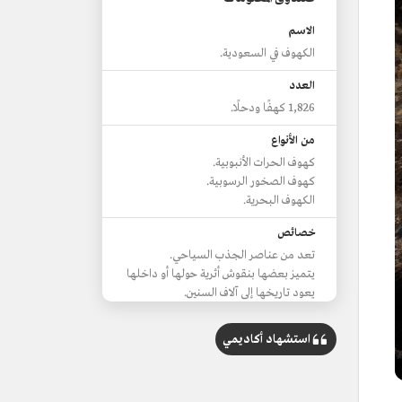
الاسم
الكهوف في السعودية.
العدد
1,826 كهفًا ودحلًا.
من الأنواع
كهوف الحرات الأنبوبية.
كهوف الصخور الرسوبية.
الكهوف البحرية.
خصائص
تعد من عناصر الجذب السياحي.
يتميز بعضها بنقوش أثرية حولها أو داخلها
يعود تاريخها إلى آلاف السنين.
استشهاد أكاديمي