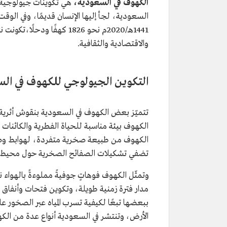
الكهوف في السعودية،
هي تكوينات جيولوجية تُ
السعودية، لجأ إليها الإنسان قديمًا، وفي الو
1441هـ/2020م نحو 1826 كهفًا
والاقتصادية والثقافية.
التكوين الجيولوجي للكهوف في ال
تتميّز بعض الكهوف في السعودية بنقوش أثرية ح
الكهوف بيئة مناسبة للحياة الفطرية والكائنا
الكهوف من طبيعة صخرية متفردة، لهوابط وصوا
تضفي تشكيلات الصفائح الصخرية حول محيط ال
وتمثّل الكهوف فوهاتٍ جوفيةً مملوءةً بالهواء ن
مدار فترة زمنية طويلة، وتكوين فتحات وأنفاق 
ببعضها تبعًا لكيفية تسرب المياه عبر الصخور 
الأرض، وتنتشر في السعودية أنواع عدة من الك