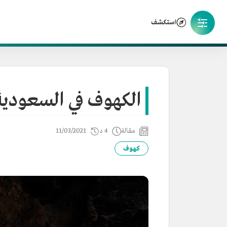
استكشف
الكهوف في السعودية
مقالة
4 د
11/03/2021
كهوف