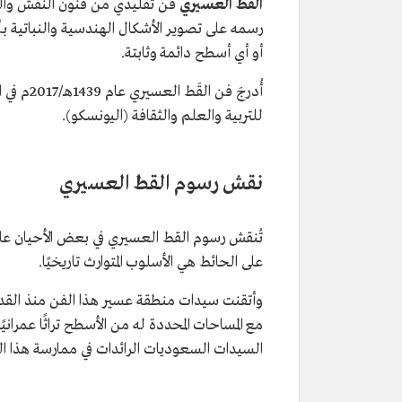
القَطُّ العَسيري
فن تقليدي من فنون النقش وال
رسمه على تصوير الأشكال الهندسية والنباتية بأل
أو أي أسطح دائمة وثابتة.
أُدرجَ فن
للتربية والعلم والثقافة (اليونسكو).
نقش رسوم القط العسيري
تُنقش رسوم القط العسيري في بعض الأحيان على
على الحائط هي الأسلوب المتوارث تاريخيًا.
وأتقنت سيدات منطقة عسير هذا الفن منذ القدم، 
مع المساحات المحددة له من الأسطح تراثًا عمراني
السيدات السعوديات الرائدات في ممارسة هذا ال