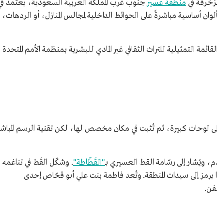
زخرفة في
منطقة عسير
جنوب غرب المملكة العربية السعودية، يعتمد في
وان أساسية مباشرةً على الحوائط الداخلية لمجالس المنازل، أو الردهات،
 القَط العسيري عام 1439هـ/2017م في القائمة التمثيلية للتراث الثقافي غير المادي للبشرية بمنظمة الأمم المتحدة
 لوحات كبيرة، ثم تُثبت في مكان مخصص لها، لكن تقنية الرسم المباشر
ويُشار إلى رسّامة القط العسيري بـ
"القَطّاطة"
. وشكّل القَط في تناغمه
ًا يرمز إلى سيدات المنطقة. وتُعد فاطمة بنت علي أبو قحّاص إحدى
فن.