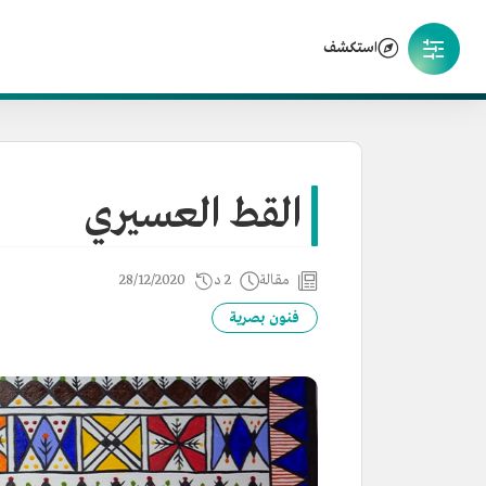
استكشف
القط العسيري
مقالة
2 د
28/12/2020
فنون بصرية