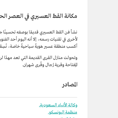
مكانة القط العسيري في العصر ال
نشأ فن القط العسيري قديمًا بوصفه تحسينًا جماليً
لأخرى في تقنيات رسمه، إلا أنه اليوم أحد الفنو
أكسب منطقة عسير هويةً سياحيةً خاصة، نُسِقت 
وتحولت منازل القرى القديمة التي تعد مهدًا ل
المِفتاحة وقرية رُجال وقُرى شهران.
المصادر
وكالة الأنباء السعودية.
منظمة اليونسكو.