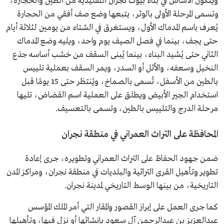
ويتكون الأساس في بناء بيوت نجران التقليدية من الطين والحجارة،
وتسمى المرحلة الأولى بالوثر، يتبعها وضع صف أفقي من الحجارة
يُعرف باسم المدماك الأول، ويستغرق في الشتاء من يومين لثلاثة أيام
حتى يجف، بينما في فصل الصيف يوم واحد، ويليه وضع المدماك
الثاني حتى يُشيد البناء، بينما يُبنى السقف من خشب أساسه جذع
النخيل وسعفه، والأثل أو السدر، ويمر السقف بعملية تلييس
بالطين من الأسفل، تُسمى بالصماخ، ويُنتظر حتى 15 يومًا قبل
استخدام الجير الأبيض ويطلق على العملية اسم القضاض، تليها
مرحلة الدرج والتلييس بالطين، وتسمى بالتعسيف.
المحافظة على التراث العمراني في منطقة نجران
ضمن جهود الحفاظ على التراث العمراني وتطويره، جرى إعادة
تطوير وتأهيل القرى التراثية والبلديات في منطقة نجران، ومراكز المدن
التاريخية، من بينها الوسط التاريخي لمدينة نجران.
كما جرى العمل على إبراز القصور والمقار التي أمر الملك المؤسس
عبدالعزيز بن عبدالرحمن آل سعود بإنشائها أو نزل فيها، وتأهيلها