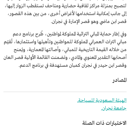
لتصبح بمنزلة مراكز ثقافية حضارية ومتاحف تستقطب الزوار إليها،
إلى جانب إمكانية استخدامها لأغراض أخرى، من بين هذه القصور،
قصر ابن ماضي وهو قصر الإمارة في نجران.
وفي إطار حماية المباني التراثية المملوكة لمواطنين، طُرح برنامج دعم
مباني التراث العمراني المملوكة للمواطنين وتأهيلها واستثمارها، تُقيّم
من خلاله القيمة التاريخية للمباني، وأصالتها المعمارية، ويُمنح
أصحابها التقدير المعنوي والمادي، وتضمنت القائمة الأولية قصر العان
وقصر ابن حيدر في نجران كمبان مستهدفة في برنامج الدعم.
المصادر
الهيئة السعودية للسياحة.
جامعة نجران.
الاختبارات ذات الصلة