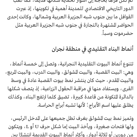
لم تكن قُراها بحاجة إلى أسوار لحماية سكانها قديمًا، كما لعب
الدور التاريخي الاقتصادي للمدينة أهمية في تكوينها، إذ عبرت
القوافل ما بين جنوب شبه الجزيرة العربية وشمالها، وكانت إحدى
الحواضر المشتهرة بالتجارة في جنوب شبه الجزيرة العربية مثل
حضرموت وسبأ.
أنماط البناء التقليدي في منطقة نجران
تتنوع أنماط البيوت التقليدية النجرانية، وتصل إلى خمسة أنماط،
وهي: البيت القصبة، والبيت المشولق، والبيت الدرب، والبيت المربع،
والبيت المقدم، حيث كان ينتشر نمط بيوت القصبة عادة في وسط
القرى، ويستفاد منها في مراقبة الحقول الزراعية، إذ يتصف شكلها
بالدائرة المتكونة من قاعدة كبيرة، تضيق كلما ارتفع البناء، وكذلك
يطلق عليها اسم الأبراج؛ لأنها تشبه أبراج الحراسة.
وتميز نمط بيت المشولق بغرف تطل جميعها على المدخل الرئيس،
ولها فتحات صغيرة، ويأخذ البيت إما شكل حرف U أو L، ويتكون
من دورين أو ثلاثة أدوار، وأكثر أنماط البيوت القديمة انتشارًا بين