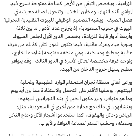
الزراعية، ويخصص المتبقي من الأرض كساحة مفتوحة تسرح فيها
المواشي أثناء النهار، ومخازن للغلال، وتتحول لصالة معيشة في
فصل الصيف، ويشبه التصميم الوظيفي للبيوت التقليدية النجرانية
البيوت في جنوب السعودية، إذ يتراوح عدد الأدوار ما بين ثلاثة
وأربعة أدوار قابلة للزيادة، يخصص الدور الأول لمجلس الضيوف
ودورة مياه وغرف عائلية، فيما يتكون الدور الثاني كذلك من غرف
عائلية ومطبخ ومسطبة، وهي منطقة مفتوحة لمشاهدة الخارج،
وتوجد غرفة مخصصة لعائل الأسرة في الدور الثالث، وقد يتوافر
مطبخ يسهل خروج الدخان من البيت.
وراعى أهالي منطقة نجران استخدام الموارد الطبيعية والمحلية
لبيئتهم، بوصفها الأقدر على التحمل والاستفادة مما بين أيديهم
وما هو متوافر، وبرز مكون الطين في بناء النجرانيين لبيوتهم،
ويتشابهون في ذلك مع عمارة مدن أخرى في السعودية، مثل:
الرياض وحائل والهفوف، كما استخدموا أشجار الأثل وجذع النخل
وسعفه، وخشب السدر لصناعة النوافذ والأبواب.