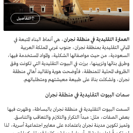
التفاصيل
العمارة التقليدية في منطقة نجران
، هي أنماط البناء المتبعة في
المباني التقليدية بمنطقة نجران، جنوب غربي المملكة العربية
السعودية، من حيث مواصفاتها الشكلية، والمواد المستخدمة فيها،
وطرق بنائها وتزيينها، برزت في البيوت التقليدية التي تكونت وفق
الظروف المحلية للمنطقة، فأوضحت هوية وتقاليد أهالي منطقة
نجران، وتشكلت بناءً على طبيعة معيشتهم ومتطلباتهم.
سمات البيوت التقليدية في منطقة نجران
اتسمت البيوت التقليدية في منطقة نجران بالبساطة، وظهرت فيها
بعض الصفات، مثل: مبدأ التكرار والتلازم والتعاقب والتناسق.
وتميز تكوين مدينة نجران باعتماده على معايير اجتماعية أسرية، لذا