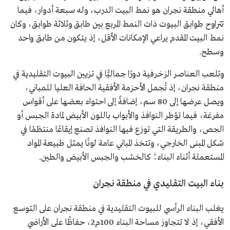
أهالي منطقة نجران هو نمط البيت الدرب، وله سبعة أدوار، فيما
تتراوح طوابق البيوت ذات النمط المربع بين طابق وثلاثة طوابق، وكان
نمط البيت المقدم يراعي الإمكانات الأقل، إذ يتكون من طابق واحد
وسطح.
وتلعب العناصر الزخرفية دورًا جماليًّا في تزيين البيوت التقليدية في
منطقة نجران، إذ تُجمل الأحزمة الأفقية الحافة العليا للمباني،
ويصل عرضها إلى 80 سم، إضافةً إلى احتواء بعضها على أقواس
مفرغة، فيما تؤطر النوافذ والأبواب باللون الأبيض لمادة الجبس أو
الجص، والطريقة التي توزع فيها النوافذ تصنع إيقاعًا منتظمًا في
شكل المبنى الخارجي، وتتخذ المباني عامة لونًا يمثل طبيعة المواد
المستعملة أثناء البناء؛ كالخشب والجبس الأبيض والطين.
بناء البيت التقليدي في منطقة نجران
يغلب البناء الرأسي للبيوت التقليدية في منطقة نجران على التوسع
الأفقي، إذ لا تتجاوز مساحة البناء 100م2، حفاظًا على الأراضي