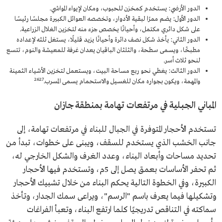
الدور الأرضي: يستخدم كمخزن للحبوب، ومكان لإيواء المواشي.
الدور الأول: يضم ممرًا لبقية الأدوار، وتخصصه العوائل الكبيرة مجلسًا رئيسًا
على شكل دائري مكتمل، وأحيانًا يخصص جزء منه لتخزين الغلال الزراعية.
الدور الثاني: يأخذ شكل نصف دائرة وأحيانًا يزيد قليلًا، يستغل ثلثه لإعداده
مطبخًا، ويسمى سطحة، والثلثان الباقيان يعدان غرفة للمعيشة والنوم، تتسع
لنحو ثلاث أسر.
الدور الثالث: يغطي نحو ربع مساحة البيت، ويستعمل لتخزين الأشياء الثمينة
26
27
والمهمة، ويكون بجواره مكان للغسيل والاستحمام يسمى المسرب.
المباني الجبلية في مرتفعات تهامة بمنطقة جازان
تستخدم الأحجار المتوفرة في الجبال للبناء في مرتفعات تهامة، إلى
جانب الخشب الذي يستخدم للسقف، ويبنى على خطوات، تبدأ من
تحديد مساحات وأبعاد البناء، وعدد الغرف والشكل الخارجي له،
ثم تحفر الأساسات بعمق يصل إلى 5م، وتستخدم فيها الأحجار
الكبيرة، وفي الخطوة التالية يحكم البناء من خلال تشبيك الأحجار
وتشكيلها فيما يعرف باسم "الرسم"، ويراعى سمك الجدار، وتأخذ
سماكته في التناقص تدريجيًا كلما ارتفع البناء، وتعبأ الفراغات