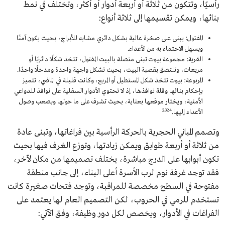
رأسيًا، وتتكون من ثلاثة أو أربعة أدوار أو أكثر، وتختلف في نمط
بنائها، ويمكن تقسيمها إلى ثلاثة أنواع:
المفتول: يبنى على صخرة عالية بشكل دائري مشابه للأبراج، بحيث يكون آمنًا
ويسهل الاحتماء به من الأعداء.
القرية: مجموعة بيوت تبنى متصلة بالبيت المفتول، تتخذ شكلًا دائريًا أو
مربعات، وتلتصق بقصبة البيت، بحيث تشكل واجهة واحدة ومدخلًا واحدًا.
المربوعة: بيوت تتخذ شكل المستطيل أو المربع، وكانت قليلة في الماضي، تتميز
بإحكام بنائها وقلة نوافذها، إذ لا تحتوي الأدوار السفلية على نوافذ للدواعي
الأمنية، ويختار موقعها بعناية، بحيث تشرف على ما حولها ويصعب وصول
23
24
الأعداء إليها.
وتصمم المباني الحجرية بالحركة الرأسية بين فراغاتها، وتبنى عادة
من ثلاثة أو أربعة طوابق ويمكن زيادتها، وتوزع الغرف فيها بحيث
تكون أبوابها على الدرج مباشرة، يختلف تصميمها من مكان لآخر،
فقد توجد غرفة نوم لرب الأسرة أعلى البناء، إلى جانب منطقة
مفتوحة في السطح مخصصة للمراقبة، وتوجد فتحات صغيرة كانت
تستخدم للرمي في الحروب، لكن التصميم العام لها يعتمد على
الفراغات في الأدوار، ويخصص لكل دور وظيفة، وفق الآتي: