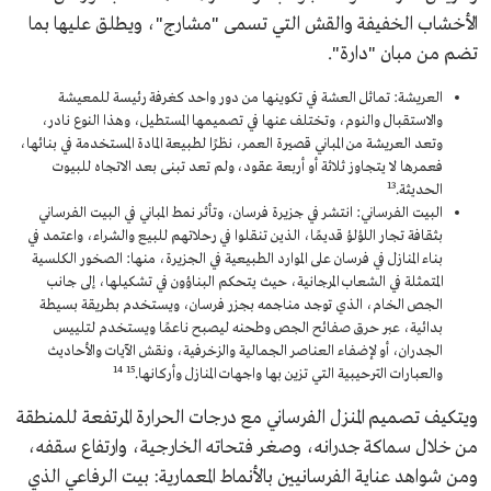
الأخشاب الخفيفة والقش التي تسمى "مشارج"، ويطلق عليها بما
تضم من مبان "دارة".
العريشة: تماثل العشة في تكوينها من دور واحد كغرفة رئيسة للمعيشة
والاستقبال والنوم، وتختلف عنها في تصميمها المستطيل، وهذا النوع نادر،
وتعد العريشة من المباني قصيرة العمر، نظرًا لطبيعة المادة المستخدمة في بنائها،
فعمرها لا يتجاوز ثلاثة أو أربعة عقود، ولم تعد تبنى بعد الاتجاه للبيوت
13
الحديثة.
البيت الفرساني: انتشر في جزيرة فرسان، وتأثر نمط المباني في البيت الفرساني
بثقافة تجار اللؤلؤ قديمًا، الذين تنقلوا في رحلاتهم للبيع والشراء، واعتمد في
بناء المنازل في فرسان على الموارد الطبيعية في الجزيرة، منها: الصخور الكلسية
المتمثلة في الشعاب المرجانية، حيث يتحكم البناؤون في تشكيلها، إلى جانب
الجص الخام، الذي توجد مناجمه بجزر فرسان، ويستخدم بطريقة بسيطة
بدائية، عبر حرق صفائح الجص وطحنه ليصبح ناعمًا ويستخدم لتلييس
الجدران، أو لإضفاء العناصر الجمالية والزخرفية، ونقش الآيات والأحاديث
14
15
والعبارات الترحيبية التي تزين بها واجهات المنازل وأركانها.
ويتكيف تصميم المنزل الفرساني مع درجات الحرارة المرتفعة للمنطقة
من خلال سماكة جدرانه، وصغر فتحاته الخارجية، وارتفاع سقفه،
ومن شواهد عناية الفرسانيين بالأنماط المعمارية: بيت الرفاعي الذي