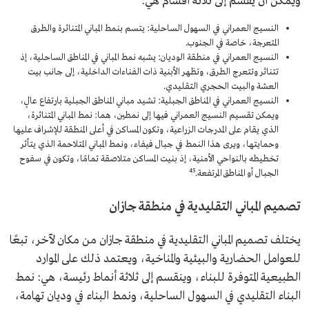
ويمكن أن يقسم إلى ثلاثة أقسام هي:
النسيج العمراني في السهول الساحلية: يتسم بنمط المباني المتناثرة والطرق
المتعرجة، خاصة في الجنوب.
النسيج العمراني في منطقة الوديان: يشبه نمط المباني في المناطق الساحلية، إذ
تتناثر وتتعرج الطرق، وتظهر الأبنية ذات الفناءات الداخلية، إلى جانب بيت
العشة والبيت الحجري التقليدي.
النسيج العمراني في المناطق الجبلية: تشيد مباني المناطق الجبلية بارتفاع عالٍ،
ويمكن تقسيم النسيج العمراني فيها إلى نمطين، هما: نمط المباني المتناثرة،
الذي يقام على المدرجات الزراعية، وتكون المساكن في أعلى المنطقة للإشراف عليها
وحمايتها، ويرى هذا النمط في جبال فيفاء، ونمط المباني المتلاحمة الذي يتأثر
تخطيطه بالنواحي الأمنية، إذ بنيت المساكن متلاصقة تمامًا، وتكون في سفوح
4
5
الجبال أو المناطق المرتفعة.
تصميم المباني التقليدية في منطقة جازان
يختلف تصميم المباني التقليدية في منطقة جازان من مكان لآخر، تبعًا
للعوامل الحضارية والبيئية والمناخية، ويعتمد ذلك على الموارد
الطبيعية المتوفرة للبناء، وينقسم إلى ثلاثة أنماط رئيسة، هي: نمط
البناء التقليدي في السهول الساحلية، ونمط البناء في وديان تهامة،