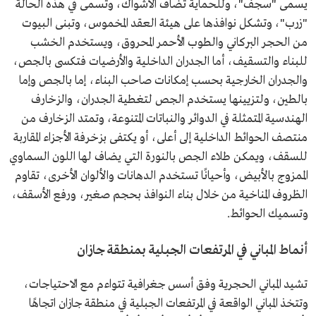
يسمى "سجف"، وللحماية تضاف الأشواك، وتسمى في هذه الحالة
"زرب"، وتشكل نوافذها على هيئة العقد المخموس، وتبنى البيوت
من الحجر البركاني والطوب الأحمر المحروق، ويستخدم الخشب
للبناء والتسقيف، أما الجدران الداخلية والأرضيات فتكسى بالجص،
والجدران الخارجية بحسب إمكانات صاحب البناء، إما بالجص وإما
بالطين، ولتزيينها يستخدم الجص لتغطية الجدران، والزخارف
الهندسية المتمثلة في الدوائر والنباتات المتنوعة، وتمتد الزخارف من
منتصف الحوائط الداخلية إلى أعلى، أو يكتفى بزخرفة الأجزاء المقاربة
للسقف، ويمكن طلاء الجص بالنورة التي يضاف لها اللون السماوي
الممزوج بالأبيض، وأحيانًا تستخدم الدهانات والألوان الأخرى، تقاوم
الظروف المناخية من خلال بناء النوافذ بحجم صغير، ورفع الأسقف،
وتسميك الحوائط.
أنماط المباني في المرتفعات الجبلية بمنطقة جازان
تشيد المباني الحجرية وفق أسس جغرافية تتواءم مع الاحتياجات،
وتتخذ المباني الواقعة في المرتفعات الجبلية في منطقة جازان اتجاهًا