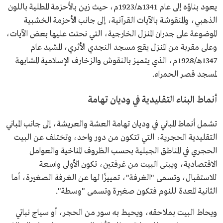
يعود بناؤه إلى عام 1341هـ/1923م، حيث زين بالأحزمة المطلية باللون
الذهبي، والمنقوشة بالآيات القرآنية، إلى جانب الأحزمة الخشبية
الموضوعة على جدران المنزل الخارجية، التي نحتت عليها بعض الآيات،
وعلى مقربة من المنزل يقع مسجد النجدي الأثري، المشيد عام
1347هـ/1928م، الذي يتميز بالنقوش والزخارف الإسلامية المشابهة
لمسجد قصر الحمراء.
أنماط البناء التقليدية في وديان تهامة
تشمل أنماط المباني في وديان تهامة العشة والعريشة، إلى جانب المباني
التقليدية الحجرية، التي تتكون من دور واحد، وتختلف عن البيت
الحجري في المناطق الجبلية بحسب الظروف المناخية والعوامل
الاقتصادية، ويبنى البيت من غرفتين، تكون الأولى واسعة
للاستقبال، وتسمى "الغرفة"، تمييزًا لها عن الغرفة الصغيرة، أما
الثانية المعدة للنوم فتكون صغيرة وتسمى "وسطة".
ويحاط البيت بملاحقه، ويحيط به سور من الحجر، أو سياج نباتي