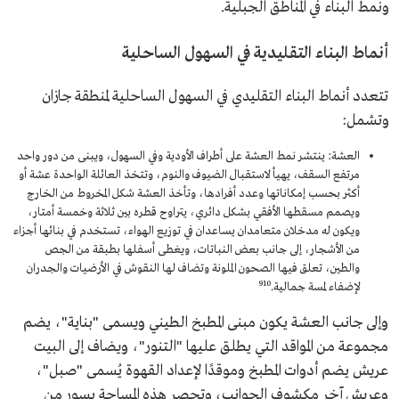
ونمط البناء في المناطق الجبلية.
أنماط البناء التقليدية في السهول الساحلية
تتعدد أنماط البناء التقليدي في السهول الساحلية لمنطقة جازان
وتشمل:
العشة: ينتشر نمط العشة على أطراف الأودية وفي السهول، ويبنى من دور واحد
مرتفع السقف، يهيأ لاستقبال الضيوف والنوم، وتتخذ العائلة الواحدة عشة أو
أكثر بحسب إمكاناتها وعدد أفرادها، وتأخذ العشة شكل المخروط من الخارج
ويصمم مسقطها الأفقي بشكل دائري، يتراوح قطره بين ثلاثة وخمسة أمتار،
ويكون له مدخلان متعامدان يساعدان في توزيع الهواء، تستخدم في بنائها أجزاء
من الأشجار، إلى جانب بعض النباتات، ويغطى أسفلها بطبقة من الجص
والطين، تعلق فيها الصحون الملونة وتضاف لها النقوش في الأرضيات والجدران
9
10
لإضفاء لمسة جمالية.
وإلى جانب العشة يكون مبنى المطبخ الطيني ويسمى "بناية"، يضم
مجموعة من المواقد التي يطلق عليها "التنور"، ويضاف إلى البيت
عريش يضم أدوات المطبخ وموقدًا لإعداد القهوة يُسمى "صبل"،
وعريش آخر مكشوف الجوانب، وتحصر هذه المساحة بسور من