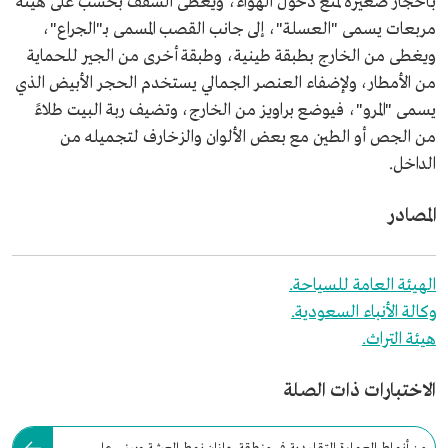
بأحجار صغيرة لمنع دخول الهواء، ويغطى السقف بخشب على هيئة
مربعات يسمى "العسلة"، إلى جانب القصب المسمى بـ"الجراع"،
ويغطى من الخارج بطبقة طينية، وطبقة أخرى من الجير للحماية
من الأمطار، ولإضفاء العنصر الجمالي يستخدم الحجر الأبيض الذي
يسمى "المرو"، فيوضع براويز من الخارج، وتضيف ربة البيت طلاءً
من الجص أو الطين مع بعض الألوان والزخارف لتجميله من
الداخل.
المصادر
الهيئة العامة للسياحة.
وكالة الأنباء السعودية.
هيئة التراث.
الاختبارات ذات الصلة