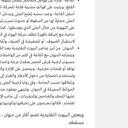
القاعة: عبارة عن إيوانين متقابلين يفصل بينهما
القلع، ويثبت على قوائم خشبية قابلة للحركة 
أسفل القاعة، وعند سحبه يُفتح الجلى ويدخل الضو
الجلى حمايةً لها من السقوط أو حدوث تسرب لميا
على التهوية من خلال الجلى الذي يتوسطها، كما 
خاصة مع إضافة نافورة تلطف حركة الهواء في ا
لاستقبال الضيوف، أو للمعيشة في الصيف، وتُقام 
الديوان: من أبرز عناصر البيوت التقليدية بعد الق
ويتشابه الديوان مع القاعة في كثير من المواصفات، 
منسوب أرضية فرش الحجر بمقدار درجة واحدة أو د
نوافذ أو فتحات خارجية، ويحصل على الإنارة وا
وتستخدم للحماية من دخول الأمطار والغبار إلى
وإغلاقها حسب الحاجة، وفي زوايا أرضية الجلى يوج
الحوائط السميكة في الديوان، وتنتهي بعقود مدب
عليها التحف والفناجين والمزهريات، إلى جانب ا
اهتمام، فكانوا يحرصون على زخرفتها وتلوينها و
وبعض البيوت التقليدية تضم أكثر من ديوان،
مسقطه.