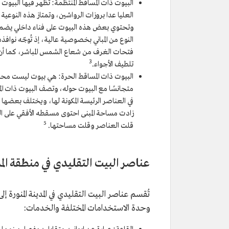
البيوت ذات المساقط المنتظمة: تظهر فيها البيوت
العليا عدا بروزات الرواشين، وتمتاز هذه النوعية م
وتحتوي بعض هذه البيوت على فناء داخلي يضم ج
النوع من المباني بخصوصية عالية، إذ تُوجّه نواف
فتحات الغرف من شعاع الشمس المباشر، كما أن زرا
3
تلطيف الأجواء.
البيوت ذات المساقط الحرة: هي بيوت ليست مح
متجانسًا مع البيوت حوله، وتصف البيوت ذات المس
في العناصر الرئيسة المكونة لها، ويختلف بعضها
زادت مساحة المبنى احتوى مسقطه الأفقي على العن
5
قلت العناصر وقلت مساحتها.
عناصر البيت التقليدي في منطقة المدي
تُقسم عناصر البيت التقليدي في المدينة المنورة 
وحدة الاستخدامات المختلفة والخدمات: