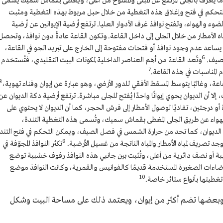
 ما يُعرف بالجلى المرتفع عن المبنى والمفتوح من أعلى، ويغطى بقماش سميك يُسمى
للتحكم في فتح وإغلاق هذه التغطية من خلال حبل مربوط بهذه التغطية ومثبت
ء والهواء، وتفتح نوافذ غرف الأدوار العليا. ترتفع أرضية الإيوانين عن أرضية
ه الأمطار من خلال الجلى إلى داخل القاعة. وتكون القاعة عادةً دون نوافذ، وتحصل
يساعد عدم وجود نوافذ أو فتحات مفتوحة إلى الخارج على تبريد الجو في القاعة،
6
لصيف.
وتُعد القاعة من أهم العناصر الداخلية لمكونات البيت التقليدي، فتُستخدم
7
المناسبات في هذه القاعة.
8
اعة، وغالبًا يتوسط المسقط الأفقي للدور الأرضي، وهو عبارة عن إيوان وفناء تهوية،
إلا أن الديوان يحوي إيوانًا واحدًا يُفتح للجلى مباشرة. ترتفع أرضية دكة الديوان عن
رجتين، تفاديًا لوصول الأمطار إلى فرش الحجر، كما أن الديوان لا يحتوي على
لهواء عن طريق الجلى المغطى بقماش سميك، وتُسمى هذه التغطية التندة،
 الديوان، كما تحد من حرارة الشمس في فصل الصيف، ويمكن التحكم في فتح التند
9
د تصريف لمياه الأمطار والمياه الناتجة من غسيل الأرضية.
تكثر النوافذ المجوّفة في
بة أو نصف دائرية من أعلى، وتُثبت بين جانبي هذه النوافذ رفوف خشبية توضع
لإضاءات الصغيرة المستخدمة قديمًا كالفوانيس والقمرية، وكانت النوافذ موضع
10
تغطيتها بأنواع ستائر خاصة.
 وبعضها تضم أكثر من إيوان، ويعتمد ذلك على مساحة البيت وشكل