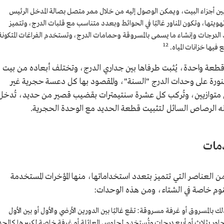
 بين أجزاء البيت، ويمكن الوصول إليه من خلال ممر متصل بصالة المدخل الرئيس
هويتها، وتكون المناور غالبًا في الحوائط وبعدد متناسب مع قلبات الدرج، وتتميز
د الدرجات وإنشاء ما يسمى بالمسروقة وحمامات الدرج، وتستخدم الفراغات المتكونة
12
فيها خزانات المياه.
طعة واحدة، يُثبت طرفاها بين جداري الدرج، وتختلف أبعاده من بيت
 المنورة على وحدات الدرج "السنة"، والمقصود بها كل دعسة حجرية غير
طين متوازيين، وتُركب كل عشرة سنتيمترات بقضيب قصير من حديد، تُدخل
 الرصاص السائل لتثبيت قطعة الحديد مع الوحدة الحجرية.
دمات
 من العناصر التي تتميز بتعدد استخداماتها، منها المؤخرات المستخدمة
وم خاصة في الشتاء، ومن هذه الوحدات:
بالمسروق أو غرفة مسروقة: تقع غالبًا بين الدورين الأرضي والأول أو بين الأول
 المجاور بثلاث أو أربع درجات وتُستخدم لجلوس العائلة أو غرفة خاصة لكبيرها كالجد