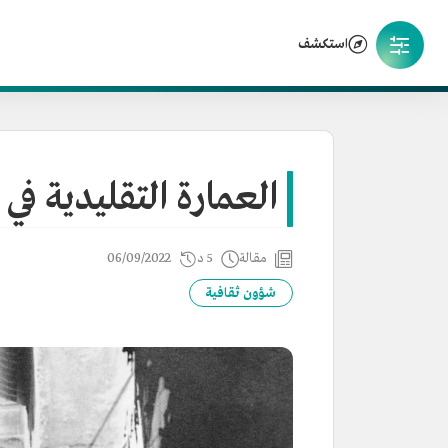
استكشف
العمارة التقليدية في م
مقالة
5 د
06/09/2022
شؤون ثقافية