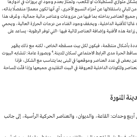
 بشكل متوازي المستطيلات أو المكعب، وتمتاز بعدم وجود أي بروزات في أدوارها
ن المباني باستقلالها عن أجزاء النسيج الأخرى، أي أنها تكون معمارًا منفصلًا بذاته،
ميع العناصر بداخله بما فيها من مزروعات وعناصر مائية جمالية، وعُرف هذا
ذه غالبًا للأفنية الداخلية، ويخفف وجود الفناء من درجات الحرارة العالية، ويحمي
عة هذه الأفنية وإضافة العناصر المائية فيها -التي توفر الرطوبة- يساعد على
ددة بأشكال منتظمة، فيكون لكل بيت مسقطه الخاص، لكنه مع ذلك يظهر
4
اقط الحرة مدى الترابط الاجتماعي لسكان المدينة.
وبصورة عامة: تتشابه البيوت
 عن بعض في عدد العناصر وموقعها في المبنى بما يتناسب مع الشكل، فإذا
اصر والمكونات الداخلية المعروفة في البيت التقليدي جميعها وإذا قلّت المساحة
نة المنورة
إلى أربع وحدات: القاعة، والديوان، والعناصر الحركية الرأسية، إلى جانب