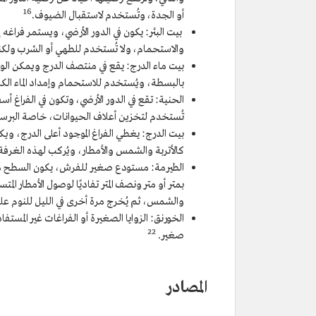
16
أو الجدة، وتُستخدم لاستقبال الضيوف.
بيت البئر: يكون في الدور الأرضي، ويستمر فراغه 
والاستحمام، ولا تُستخدم للطهي أو الشرب ولكنه
بيت ماء الدرج: يقع في منتصف الدرج ويمكن ال
بالبسطة، ويُستخدم للاستحمام وإمداد الماء الكا
الحنية: تقع في الدور الأرضي، وتكون في الفراغ أسفل
تُستخدم لتخزين أعلاف الحيوانات، خاصة البرس
بيت الدرج: يغطي الفراغ الموجود أعلى الدرج، و
كالأتربة والشمس والأمطار، ويُركب لهذه الغرف
الطيرمة: مستودع صغير للفرش، يكون السطح مجاو
بمتر أو متر ونصف المتر تفاديًا لوصول الأمطار 
والشمس، ثم يُخرج مرة أخرى في الليل للنوم عل
الخورنق: الزوايا الصغيرة أو الفراغات غير المست
22
صغير.
المصادر