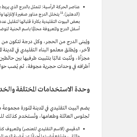
عناصر الحركة الرأسية: تتمثل بالدرج الذي يربط
11
(الدهليز).
يتخلل الدرج مناور صغيرة لإنارتها وت
بعض البيوت التقليدية بكثرة قلباتها لتقليل عد
أسفل الدرج والمعروفة محليًّا باسم الحنية لتوضع 
ويُبنى الدرج من الحجر، وكل درجة تتكون من ق
لآخر، ويُطلق معلمو البناء التقليدي في المدينة
مجزأة، وتُثبت غالبًا بتثبيت طرفيها بين حائ
أطرافه في وحدات حجرية مجوفة، ثم يُصب حوله
وحدة الاستخدامات المختلفة والخ
يضم البيت التقليدي في المدينة المنورة مجموعةً
لجلوس العائلة وطعامها، وتُستخدم كذلك للن
الدقيسي (الاسم التقليدي للعنصر) والمعروف كذلك 
والثاني، وترتفع أرضيتها أحيانًا عن أرضية الدور