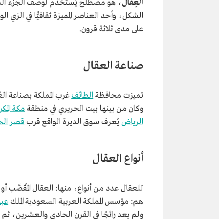
العِقَال
، هو مصطلح يُستخدم لوصف الجزء الذي 
الشكل، وأحد العناصر المميزة ثقافيًّا في الزي ا
على مدى ثلاثة قرون.
صناعة العقال
تميزت محافظة
الطائف
غرب المملكة بصناعة العُ
وكان من بينها بيت الحريري في منطقة
مكة المكر
الرياض
يُعرف سوق الديرة الواقع قرب
قصر ال
أنواع العقال
للعقال عدد من أنواع، منها: العقال المُقصَّب أ
هم: مؤسس المملكة العربية السعودية الملك
عبد
ولم يعد رائجًا في القرن الحادي والعشرين، ثم