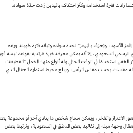
كلما زادت فترة استخدامه وكَثُرَ احتكاكه باليدين زادت حدّة سواده.
ز الأسود، ويُعرَف بـ"المرعز" لحدة سواده وثباته فترة طويلة. ورغم
زي الرسمي السعودي، إلا أنه يمكن معرفة خبرة مُرتديه بقواعد لبسه فور
ر العُقل استخدامًا في الوقت الحالي وله أنواع منها: المخمل "القطيفة"،
وله مقاسات بحسب مقاس الرأس، ويبلغ محيط استدارة العقال الذي
عور الاعتزاز والفخر، ويمكن سماع شخص ما ينادي آخرَ أو مجموعة يعتز
العقال وجهة ميله إلى تقاليد بعض المناطق في السعودية، وترتبط بعض