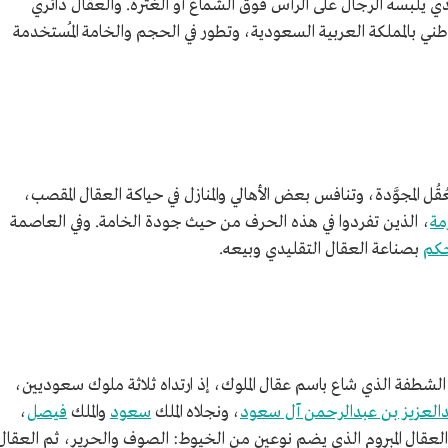
يلبسه الرجال على الرأس فوق الشماغ أو الغترة. والعقال دائري
لوطني بالمملكة العربية السعودية، وتطور في الحجم والخامة المُستخدمة
قُل المجوَّدة، وتنافس بعض الأهالي والمنازل في حياكة العقال المقصب،
مة
، الذين تفردوا في هذه الحرف من حيث جودة الخامة. وفي العاصمة
حكم
بصناعة العقال التقليدي وبيعه.
و الشطفة الذي شاع باسم عقال الملوك، إذ ارتداه ثلاثة ملوك سعوديين،
العزيز بن عبدالرحمن آل سعود
، ونجلاه الملك
سعود
والملك
فيصل
،
 العقال المبروم الذي يضم نوعين من الخيوط: الصوف والحرير، ثم العقال