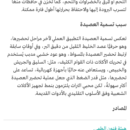
اللحم أو المرق بالخضراوات واللحم، كما تخزن في حافظات منعًا
لتسرب البرودة إليها والاحتفاظ بحرارتها أطول فترة ممكنة.
سبب تسمية العصيدة
تعكس تسمية العصيدة التطبيق العملي لآخر مراحل تحضيرها،
وهو حرفيًّا عصد الخليط الثقيل من دقيق البر، وفي أوقاتٍ سابقة
ارتبط تحضير العصيدة بالمسواط، وهو عود خشبي مدبب يُستخدم
في تحريك الأكلات ذات القوام الكثيف، مثل: السليق والجريش
والخبيص، ويستعاض عنه حاليًّا بأجهزة كهربائية، تساعد على
تحضيرها، مثل قدر الضغط الذي جعل عملية تحضير العصيدة
أكثر سهولةً، لكن محبي التراث يلتزمون بنمط تجهيز الأكلات
الشعبية وفق الأسلوب التقليدي بالأدوات القديمة.
المصادر
هيئة فنون الطهي.