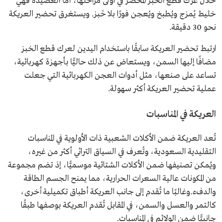
خلال عَرْك قطع الخبز المحضَّر في أولى مراحلها، أما العصيدة فهي
خليط يُمزج ويُطبخ ويُعجن فورًا بلا خَبز. ويستغرق تحضير العريكة
نحو 30 دقيقة.
ارتبط تحضير العريكة سابقًا باستخدام اليدين لعرك قطع الخبز
مضافًا إليها السمن، ويستعاض عن ذلك حاليًّا بأجهزة كهربائية،
تساعد على صنعها، مثل أدوات العجن الكهربائية التي جعلت
عملية تحضير العريكة أكثر سهولة.
العريكة في المناسبات
تُعد العريكة ضمن الأكلات الشعبية ذات الأولوية في المناسبات
التقليدية السعودية، وتُعرف في السياق التراثي أكثر من غيره،
ويُمكن تصنيفها ضمن الأكلات الشتائية موسميًّا، إذ تضم مجموعة
من المكونات عالية السعرات الحرارية، مما يمنح الجسم الطاقة
والدفء.وغالبًا ما تُقدم إلى جانب العريكة أطباق تكميلية أخرى،
كالتمر والعسل والسمن، في المقابل تُقدم العريكة بوصفها طبقًا
جانبيًّا ضمن الولائم في المناسبات.