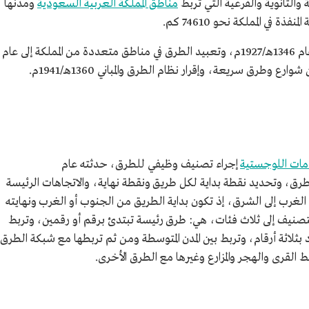
والثانوية والفرعية التي تربط
مناطق المملكة العربية السعودية
ومدنها
في المملكة نحو 74610 كم.
يعود إنشاء وتطوير الطرق البرية في المملكة الى عام 1346هـ/1927م، وتعبيد الطرق في مناطق متعددة من المملكة إلى عام
دمات اللوجستية
إجراء تصنيف وظيفي للطرق، حدثته عام
شبكة الطرق، وتحديد نقطة بداية لكل طريق ونقطة نهاية، والاتجاهات الرئيسة
لغرب إلى الشرق، إذ تكون بداية الطريق من الجنوب أو الغرب ونهايته
نيف إلى ثلاث فئات، هي: طرق رئيسة تبتدئ برقم أو رقمين، وتربط
د بثلاثة أرقام، وتربط بين المدن المتوسطة ومن ثم تربطها مع شبكة الطرق
 القرى والهجر والمزارع وغيرها مع الطرق الأخرى.