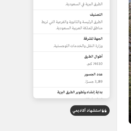
الطرق البرية في السعودية.
التصنيف
الطرق الرئيسة والثانوية والفرعية التي تربط
مناطق المملكة العربية السعودية.
الجهة المشرفة
وزارة النقل والخدمات اللوجستية.
أطوال الطرق
74610 كم.
عدد الجسور
3,789 جسرًا.
بداية إنشاء وتطوير الطرق البرية
1346هـ/1927م.
إقرار نظام الطرق والمباني
استشهاد أكاديمي
1360هـ/1941م.
الاتجاهات الرئيسة للطرق