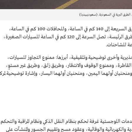
الطرق البرية في السعودية. (سعوديبيديا)
وتصل سرعة السيارات الصغيرة على بعض الطرق السريعة إلى 140 كم في الساعة، وللحافلات 100 كم في الساعة،
وللشاحنات 80 كم في الساعة، وفيما يخص الطرق الرئيسة، تصل السرعة إلى 120 كم في الساعة للسيارات الصغيرة،
ذيرية وأخرى توضيحية وتثقيفية، أبرزها: ممنوع التجاوز للسيارات،
السيارات القاطرة، وممنوع الوقوف والانتظار، وطريق زلق، وطريق غير مستوٍ،
نيان أولهما اليمين، ومنحنيان أولهما اليسار، وإشارة توضيحية لمرك
رة النقل والخدمات اللوجستية غرفة تحكم بنظام النقل الذكي ونظام المراقبة والتحكم
ادية والكهربائية والوقائية، وعقود مسح وتقييم الجسور والمنشآت على