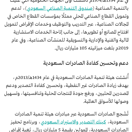
في عام 1394هـ/1974م تأسست أولى الجهات الحكومية التي عُنيت
بالتنمية الصناعية (
صندوق التنمية الصناعي السعودي
)، لدعم
وتمويل القطاع الصناعي المحلي ممثلًا بمؤسسات القطاع الخاص في
المجالات الصناعية، عبر التدريب والتوظيف وخدمات الإقراض لتمويل
افتتاح المصانع أو تطويرها، إلى جانب إتاحة الخدمات الاستشارية
المالية والفنية والإدارية والتسويقية للمنشآت الصناعية، وفي عام
2019م بلغت ميزانيته 105 مليارات ريال.
دعم وتحسين كفاءة الصادرات السعودية
أُنشئت هيئة تنمية الصادرات السعودية في عام 1434هـ/2013م،
بهدف زيادة الصادرات غير النفطية، وتحسين كفاءة التصدير ودعم
المصدرين المحليين، ورفع جودة المنتجات المحلية وتنافسيتها، وتسهيل
وصولها للأسواق العالمية.
تُشَجع الصادرات السعودية عبر مبادرات هيئة تنمية الصادرات
السعودية،
كبنك التصدير والاستيراد السعودي
، وبرنامج تحفيز
الصادرات السعودية، الممولين بقيمة 5 مليارات ريال، بُغية إقراض