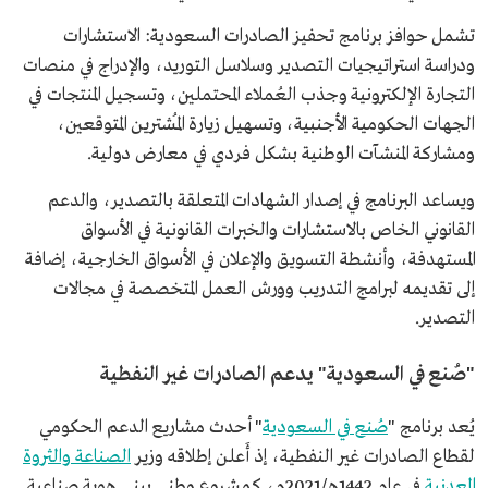
تشمل حوافز برنامج تحفيز الصادرات السعودية: الاستشارات
ودراسة استراتيجيات التصدير وسلاسل التوريد، والإدراج في منصات
التجارة الإلكترونية وجذب العُملاء المحتملين، وتسجيل المنتجات في
الجهات الحكومية الأجنبية، وتسهيل زيارة المُشترين المتوقعين،
ومشاركة المنشآت الوطنية بشكل فردي في معارض دولية.
ويساعد البرنامج في إصدار الشهادات المتعلقة بالتصدير، والدعم
القانوني الخاص بالاستشارات والخبرات القانونية في الأسواق
المستهدفة، وأنشطة التسويق والإعلان في الأسواق الخارجية، إضافة
إلى تقديمه لبرامج التدريب وورش العمل المتخصصة في مجالات
التصدير.
"صُنع في السعودية" يدعم الصادرات غير النفطية
يُعد برنامج "
صُنع في السعودية
" أحدث مشاريع الدعم الحكومي
لقطاع الصادرات غير النفطية، إذ أَعلن إطلاقه وزير
الصناعة والثروة
المعدنية
في عام 1442هـ/2021م، كمشروع وطني يبني هوية صناعية