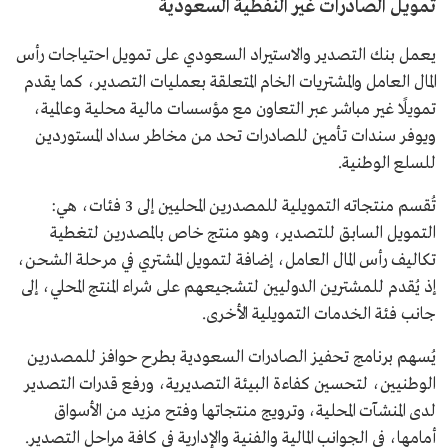
تمويل الصادرات غير النفطية السعودية
يعمل بنك التصدير والاستيراد السعودي على تمويل احتياجات رأس
المال العامل والمشتريات الخام المتعلقة بعمليات التصدير، كما يقدم
تمويلًا غير مباشر عبر التعاون مع مؤسسات مالية محلية وعالمية،
ويوفر سندات تأمين للصادرات تحد من مخاطر سداد المستوردين
للسلع الوطنية.
تُقسم منتجاته التمويلية للمصدرين المحليين إلى 3 فئات، هي:
التمويل السابق للتصدير، وهو منتج خاص بالمصدرين لتغطية
تكاليف رأس المال العامل، إضافة لتمويل المشتري في مرحلة الشحن،
إذ يُقدم للمشترين الدوليين لتشجيعهم على شراء المنتج المحلي، إلى
جانب فئة الخدمات التمويلية الأخرى.
يُسهم برنامج تحفيز الصادرات السعودية بطرح حوافز للمصدرين
الوطنيين، لتحسين كفاءة البيئة التصديرية، ورفع قدرات التصدير
لدى المنشآت المحلية، وترويج منتجاتها وفتح مزيد من الأسواق
أمامها، في الجوانب المالية والفنية والإدارية في كافة مراحل التصدير.