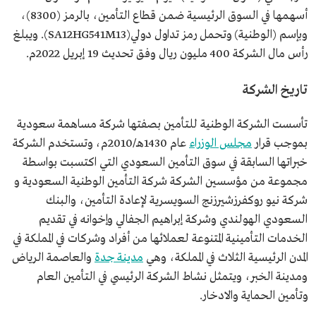
أسهمها في السوق الرئيسية ضمن قطاع التأمين، بالرمز (8300)،
وبإسم (الوطنية) وتحمل رمز تداول دولي(SA12HG541M13). ويبلغ
رأس مال الشركة 400 مليون ريال وفق تحديث 19 إبريل 2022م.
تاريخ الشركة
تأسست الشركة الوطنية للتأمين بصفتها شركة مساهمة سعودية
بموجب قرار
مجلس الوزراء
عام 1430هـ/2010م، وتستخدم الشركة
خبراتها السابقة في سوق التأمين السعودي التي اكتسبت بواسطة
مجموعة من مؤسسين الشركة شركة التأمين الوطنية السعودية و
شركة نيو روكفرزشيرزنج السويسرية لإعادة التأمين، والبنك
السعودي الهولندي وشركة إبراهيم الجفالي وإخوانه في تقديم
الخدمات التأمينية المتنوعة لعملائها من أفراد وشركات في المملكة في
المدن الرئيسية الثلاث في المملكة، وهي
مدينة جدة
والعاصمة الرياض
ومدينة الخبر، ويتمثل نشاط الشركة الرئيسي في التأمين العام
وتأمين الحماية والادخار.