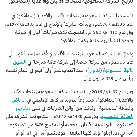
تاريخ الشركة السعودية لمنتجات الألبان والأغذية (سدافكو)
تأسست الشركة السعودية لمنتجات الألبان والأغذية (سدافكو) في
عام 1396هـ / 1976م، وبدأت الشركة بالإنتاج في عام 1397هـ/ 1977م،
وفي عام 1410هـ/ 1990م، اندمجت ثلاث شركات ألبان في شركة
واحدة لتشكّل رسميًا شركة "سدافكو".
وتحوّلت الشركة السعودية لمنتجات الألبان والأغذية (سدافكو)، في
عام 2005م، من شركة خاصة إلى شركة عامّة مدرجة في ا
لسوق
المالية السعودية (تداول)
، بعد اكتتاب عامّ أولي أقيم في العام نفسه،
برأس مال 325 مليون ريال.
وفي عام 1437هـ/ 2016م، نفذت الشركة السعودية لمنتجات الألبان
والأغذية (سدافكو)، مشروعاً لتزويد مركزها الإقليمي في
الرياض
بالطاقة الشمسية، وكانت من أوائل الشركات في تبني
مشاريع
الطاقة الشمسية
. وفي عام 1439هـ/ 2018م، استحوذت الشركة على
"مليكوما" البولندية للألبان، بحصة أولية تبلغ 76% من "مليكوما
أس بي زد. أو.أو" وشركتها التابعة "فوديكسو أس بي زد. أو.أو"