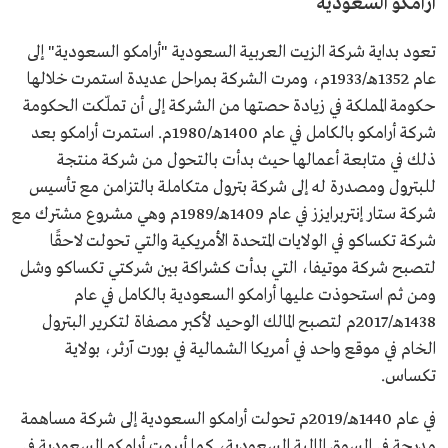
أرامكو السعودية
تعود بداية شركة الزيت العربية السعودية "أرامكو السعودية" إلى
عام 1352هـ/1933م، ومرت الشركة بمراحل عديدة استمرت خلالها
حكومة المملكة في زيادة حصتها من الشركة إلى أن تملّكت الحكومة
شركة أرامكو بالكامل في عام 1400هـ/1980م. استمرت أرامكو بعد
ذلك في متابعة أعمالها حيث بدأت بالتحول من شركة منتجة
للبترول ومصدرة له إلى شركة بترول متكاملة بالتزامن مع تأسيس
شركة ستار إنتربرايزز في عام 1409هـ/1989م وهي مشروع مشترك مع
شركة تكساكو في الولايات المتحدة الأمريكية والتي تحولت لاحقًا
لتصبح شركة موتيفا، التي بدأت كشراكة بين شركتي تكساكو وشل
ومن ثم استحوذت عليها أرامكو السعودية بالكامل في عام
1438هـ/2017م لتصبح المالك الوحيد لأكبر مصفاة لتكرير البترول
الخام في موقع واحد في أمريكا الشمالية في بورت آرثر، بولاية
تكساس.
في عام 1440هـ/2019م تحولت أرامكو السعودية إلى شركة مساهمة
مدرجة في السوق المالية السعودية، كما أبرمت أرامكو السعودية في