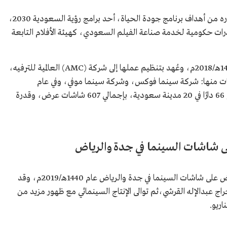
يأتي تنشيط قطاع السينما في السعودية، باعتباره من أهداف برنامج جودة الحياة، أحد برامج رؤية السعودية 2030،
ات حكومية لخدمة صناعة الفيلم السعودي، كهيئة الأفلام التابعة
وأُعيد افتتاح دور السينما في السعودية عام 1439هـ/2018م، وعُهد بتنظيم عملها إلى شركة (AMC) العالمية للترفيه،
 منها: شركة سينما فوكس، وشركة سينما موفي، وفي عام
1444هـ/2023م، وصل عدد دور العرض إلى نحو 66 دارًا في 20 مدينة سعودية، بإجمالي 607 شاشات عرض، وقدرة
ى شاشات السينما في جدة والرياض
يُعدُّ فيلم "رولم" أوَّل فيلم روائي سعودي يُعرض على شاشات السينما في جدة والرياض عام 1440هـ/2019م، وقد
ج عبدالإله القرشي،ثم توالى الإنتاج السينمائي مع ظهور مزيد من
اريو.