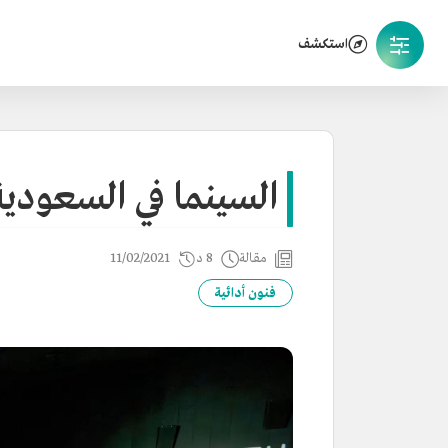
استكشف
السينما في السعودية
مقالة
8 د
11/02/2021
فنون أدائية