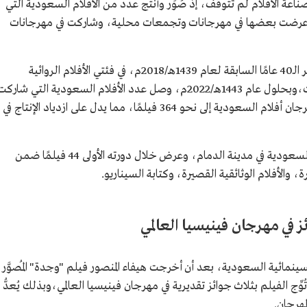
ناعة الأفلام لم تتوقف، إذ صُوِّر وأُنتج عدد من الأفلام السعودية التي
 عرضت بعضها في مهرجانات وتجمعات محلية، وشاركت في مهرجانات
وانحصر مجمل تجارب الأفلام السعودية على مر الـ40 عامًا السابقة لعام 1439هـ/2018م، في فئتي الأفلام الروائية
والقصيرة، وفروع الدراما والكوميديا والوثائقيات،وبحلول عام 1443هـ/2022م، وصل عدد الأفلام السعودية التي شارك
في مهرجاني البحر الأحمر السينمائي الدولي ومهرجان أفلام السعودية إلى نحو 364 فيلمًا، مما يدل على ازدياد الإنتاج في
وفي عام 1429هـ/2008م، افتتح مهرجان أفلام السعودية في مدينة الدمام، وعرض خلال دورته الأولى 44 فيلمًا ضمن
، والأفلام الوثائقية القصيرة، وكتابة السيناريو.
في مهرجان فينيسيا العالمي
إنتاج الأفلام السينمائية السعودية، بعد أن أخرجت هيفاء المنصور فيلم "وجدة" المُصوَّر
 الفيلم بثلاث جوائز تقديرية في مهرجان فينيسيا العالمي،وبذلك يُعدُّ
هرجان.