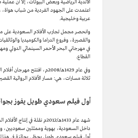
الأندية الرياضية وبعض البيوتات، إلا أن عملية ص
اعتمدت على الجهود الفردية من شباب هواة،
عربية وخليجية.
القطاع.
ثلاثة مسارات، هي: مسار الأفلام الروائية القصيرة
أول فيلم سعودي طويل يفوز بجوائز 
شهد عام 1433هـ/2012م نقلة في 
داخل السعودية، بهوية وممثلين سعوديين، وتُوِّج
أول فيلم سعودي طويل يحظى بجائزة في هذا الم