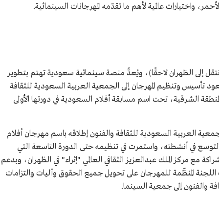
أحمر، واختيارات عالمية لأهم ما تقدّمه المهرجانات السينمائية.
مدينة الدمام (انتقل إلى الظهران لاحقًا)، ويُعدُّ منصة سينمائية سعودية تهتم بتطوير
عود تأسيس وتنظيم المهرجان إلى الجمعية العربية السعودية للثقافة
المنطقة الشرقية، تحت اسم مسابقة أفلام السعودية في دورتها الأولى
معية العربية السعودية للثقافة والفنون إطلاقه باسم مهرجان أفلام
دورة ثانية عام 1436هـ/2015م،مع التوسع في أنشطته، واستمرت في تنظيمه حتى الدورة التاسعة التي
معية السينما عام 1443هـ/2023م، بشراكة مع مركز الملك عبدالعزيز الثقافي العالمي "إثراء" في الظهران، وبدعم
قت اللجنة المنظّمة للمهرجان على تحويل جميع الحقوق وآليات والتزامات
افة والفنون إلى جمعية السينما.