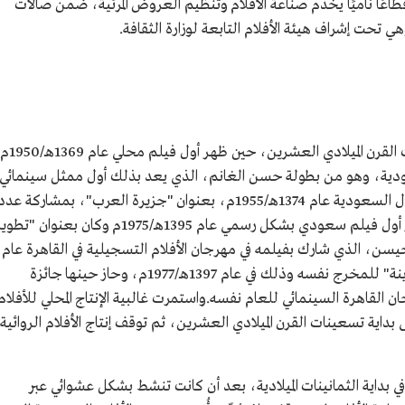
قطاعًا ناميًا يخدم صناعة الأفلام وتنظيم العروض المرئية، ضمن صالات
تحت إشراف هيئة الأفلام التابعة لوزارة الثقافة.
ظهرت السينما في السعودية في بداية خمسينات القرن الميلادي العشرين، حين ظهر أول فيلم محلي عام 1369هـ/1950م
عودية، وهو من بطولة حسن الغانم، الذي يعد بذلك أول ممثل سينمائي
سعودي،كما أُنتج أول فيلم سينمائي طويل حول السعودية عام 1374هـ/1955م، بعنوان "جزيرة العرب"، بمشاركة عد
من الممثلين المحليين،ويُؤرخ تاريخ السينما ظهور أول فيلم سعودي بشكل رسمي عام 1395هـ/1975م وكان بعنوان "تط
سن، الذي شارك بفيلمه في مهرجان الأفلام التسجيلية في القاهرة عام
1396هـ/1976م،تلاه الفيلم الوثائقي "اغتيال مدينة" للمخرج نفسه وذلك في عام 1397هـ/1977م، وحاز حينها جائزة
القاهرة السينمائي للعام نفسه.واستمرت غالبية الإنتاج المحلي للأفلام
داية تسعينات القرن الميلادي العشرين، ثم توقف إنتاج الأفلام الروائية
بداية الثمانينات الميلادية، بعد أن كانت تنشط بشكل عشوائي عبر