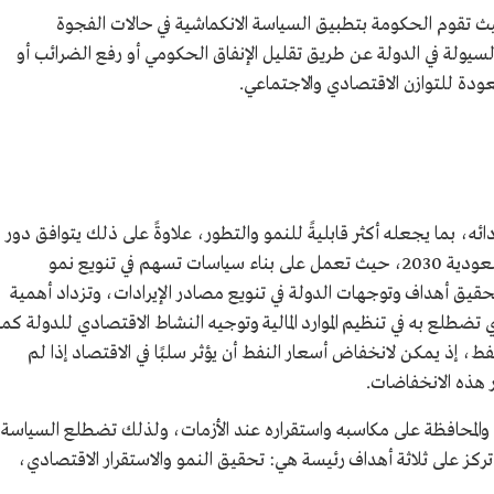
حيث تقوم الحكومة بتطبيق السياسة الانكماشية في حالات الفجوة
لة في الدولة عن طريق تقليل الإنفاق الحكومي أو رفع الضرائب أو
ة للتوازن الاقتصادي والاجتماعي.
دائه، بما يجعله أكثر قابليةً للنمو والتطور، علاوةً على ذلك يتوافق دور
السياسات مع الأهداف المنوط تحقيقها برؤية السعودية 2030، حيث تعمل على بناء سياسات تسهم في تنويع نمو
حقيق أهداف وتوجهات الدولة في تنويع مصادر الإيرادات، وتزداد أهمية
ي تضطلع به في تنظيم الموارد المالية وتوجيه النشاط الاقتصادي للدولة كما
ط، إذ يمكن لانخفاض أسعار النفط أن يؤثر سلبًا في الاقتصاد إذا لم
ر هذه الانخفاضات.
 والمحافظة على مكاسبه واستقراره عند الأزمات، ولذلك تضطلع السياسة
ا تركز على ثلاثة أهداف رئيسة هي: تحقيق النمو والاستقرار الاقتصادي،