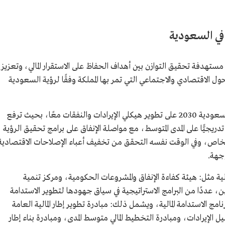
ة في السعودية
مة، مستهدفة تحقيق التوازن بين أهداف الحفاظ على الاستقرار المالي، وتعزيز
ل الاقتصادي والاجتماعي التي تمر بها المملكة وفقًا لرؤية السعودية
وتركز السياسات المالية بحسب متطلبات رؤية السعودية 2030 على تطوير هيكلي الإيرادات والنفقات معًا، بحيث ترفع
 تدريجيًّا على المدى المتوسط، مع مواصلة الإنفاق على برامج تحقيق الرؤية
 الخاص، وفي الوقت نفسه التحقق من تخفيف أعباء الإصلاحات الاقتصادية
جهة.
الية مثل: هيئة كفاءة الإنفاق والمشروعات الحكومية، ومركز تنمية
لدين، عددًا من البرامج الاستراتيجية في سياق جهودها لتطوير الاستدامة
نامج الاستدامة المالية، ويشمل ذلك: مبادرة تطوير إطار المالية العامة
لإيرادات، ومبادرة التخطيط المالي متوسط المدى، ومبادرة بناء إطار