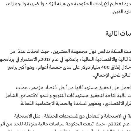
درة تعظيم الإيرادات الحكومية من هيئة الزكاة والضريبة والجمارك،
ارة الدين.
ت المالية
ي جعلت المملكة تنافس دول مجموعة العشرين، حيث اتخذت عددًا من
الإجراءات في مجال السياسات المالية لمواجهة الأزمة المالية والاقتصادية العالمية، بإعلانها في عام 2013م الاستمرار في برنا
الاستثماري بالقطاعين الحكومي والنفطي، من خلال إنفاق 400 مليار دولار على مدى خمسة أعوام، وهو أكبر برامج
اتج المحلي الإجمالي.
ء تنفيذ برامج رؤية السعودية 2030، والعمل على تحقيق مستهدفاتها من أجل اقتصاد مزدهر، عملت
ات المالية المتاحة لتحقيق مستهدفات التنويع والنمو الاقتصادي الشامل
تقرار الاقتصادي، وتطوير المساندة والحماية الاجتماعية الفعالة.
سرعة في الاستجابة والتعامل مع المستجدات المختلفة، مثل الاستجابة
السريعة في التعامل مع جائحة كوفيد-19 خلال عام 2020م، حيث اتبعت الحكومة سياسات مالية متوازنة للحد من أثر