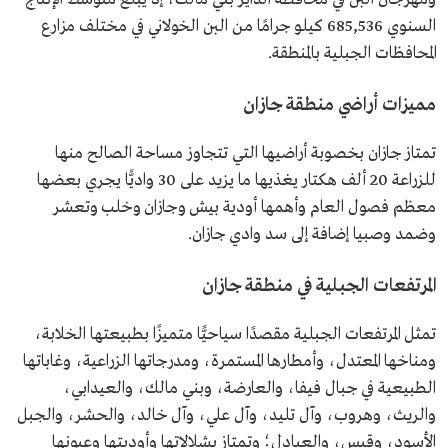
السنوي 685,536 كيلو جرامًا من البن الخولاني في مختلف مزارع
المحافظات الجبلية بالمنطقة.
مميزات أراضي منطقة جازان
تمتاز جازان بخصوبة أراضيها التي تتجاوز مساحة الصالح منها
للزراعة 20 ألف هكتار يغذيها ما يزيد على 30 واديًّا يجري بعضها
معظم فصول العام وأهمها أودية بيش وجازان وخلب وتعشر
وضمد وصبيا إضافة إلى سد وادي جازان.
المرتفعات الجبلية في منطقة جازان
تمثل المرتفعات الجبلية مقصدًا سياحيًّا متميزًا بطبيعتها الخلابة،
ومناخها المعتدل، وأمطارها المستمرة، ومدرجاتها الزراعية، وغاباتها
الطبيعية في جبال فيفا، والعارضة، وبني مالك، والعيدابي،
والريث، وهروب، وآل تليد، وآل علي، وآل خالد، والحشر، والجبل
الأسود، وقيس، والعبادل؛ وتمتاز بشلالاتها وأوديتها وعيونها