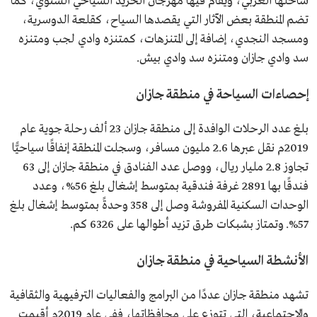
ساحلها الغربي، ويقام فيها مهرجان الحريد السياحي السنوي، كما
تضم المنطقة بعض الآثار التي يقصدها السياح، كقلعة الدوسرية،
ومسجد النجدي، إضافة إلى المتنزهات، كمتنزه وادي لجب ومتنزه
سد وادي جازان ومتنزه سد وادي بيش.
إحصاءات السياحة في منطقة جازان
بلغ عدد الرحلات الوافدة إلى منطقة جازان 23 ألف رحلة جوية عام
2019م نقل عبرها 2.6 مليون مسافر، وسجلت المنطقة إنفاقًا سياحيًّا
تجاوز 2.8 مليار ريال، ووصل عدد الفنادق في منطقة جازان إلى 63
فندقًا بها 2891 غرفة فندقية بمتوسط إشغال بلغ 56%، وعدد
الوحدات السكنية المفروشة وصل إلى 358 وحدةً بمتوسط إشغال بلغ
57%. وتمتاز بشبكات طرق تزيد أطوالها على 6326 كم.
الأنشطة السياحية في منطقة جازان
تشهد منطقة جازان عددًا من البرامج والفعاليات الترفيهية والثقافية
والاجتماعية، التي تتوزع على محافظاتها، ففي عام 2019م أقيمت