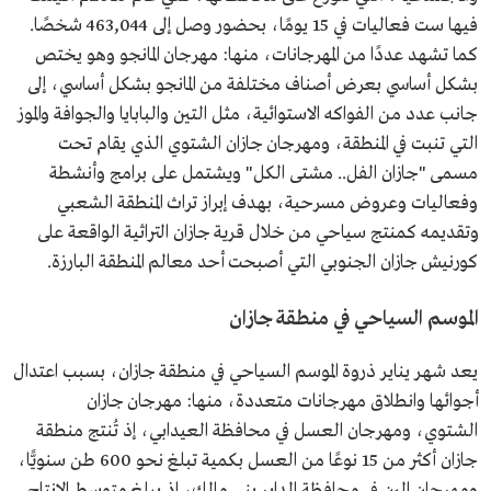
فيها ست فعاليات في 15 يومًا، بحضور وصل إلى 463,044 شخصًا.
كما تشهد عددًا من المهرجانات، منها: مهرجان المانجو وهو يختص
بشكل أساسي بعرض أصناف مختلفة من المانجو بشكل أساسي، إلى
جانب عدد من الفواكه الاستوائية، مثل التين والبابايا والجوافة والموز
التي تنبت في المنطقة، ومهرجان جازان الشتوي الذي يقام تحت
مسمى "جازان الفل.. مشتى الكل" ويشتمل على برامج وأنشطة
وفعاليات وعروض مسرحية، بهدف إبراز تراث المنطقة الشعبي
وتقديمه كمنتج سياحي من خلال قرية جازان التراثية الواقعة على
كورنيش جازان الجنوبي التي أصبحت أحد معالم المنطقة البارزة.​
الموسم السياحي في منطقة جازان
يعد شهر يناير ذروة الموسم السياحي في منطقة جازان، بسبب اعتدال
أجوائها وانطلاق مهرجانات متعددة، منها: مهرجان جازان
الشتوي، ومهرجان العسل في محافظة العيدابي، إذ تُنتج منطقة
جازان أكثر من 15 نوعًا من العسل بكمية تبلغ نحو 600 طن سنويًّا،
ومهرجان البن في محافظة الداير بني مالك، إذ يبلغ متوسط الإنتاج