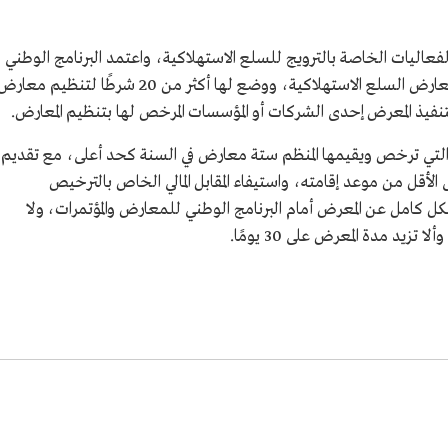
عاليات الخاصة بالترويج للسلع الاستهلاكية، واعتمد البرنامج الوطني
للمعارض والمؤتمرات سياسات وإجراءات إقامة معارض السلع الاستهلاكية، ووضع لها أكثر من 20 شرطًا لتنظيم معا
لتنفيذ المعرض إحدى الشركات أو المؤسسات المرخص لها بتنظيم المعارض.
التي ترخص ويقيمها المنظم ستة معارض في السنة كحد أعلى، مع تقديم
على إقامة المعرض قبل 7 أيام على الأقل من موعد إقامته، واستيفاء المقابل المالي الخاص بالترخيص
كامل عن المعرض أمام البرنامج الوطني للمعارض والمؤتمرات، ولا
زيد مدة المعرض على 30 يومًا.