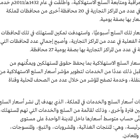
تابعت وزارة التجارة تطوير أدواتها ووسائلها في مراقبة ومتابعة السلع الاستهلاكية، وأطلقت في عام 1432
نشر أسعار عدد من السلع التموينية الأساسية في عدد من المراكز التجارية في 20 محافظة أخرى من محافظات المملكة
 تلك السلع أسبوعيًّا، واستهدفت تمكين المستهلك في تلك المحافظات
الفعلية في عدد من المراكز التجارية، وأصبح إجمالي عدد المحافظات التي
د من المراكز التجارية بها بصفة يومية 27 محافظة.
ار السلع الاستهلاكية بما يحفظ حقوق المستهلكين ويمكِّنهم من
 قبل ذلك عددًا من الخدمات لتطوير مؤشر أسعار السلع الاستهلاكية من
متنقلة، وخدمة تصفح المؤشر من خلال عدد من الصحف المحلية وقناة
ت أسعار السلع والخدمات في المملكة، الذي يهدف إلى نشر أسعار السلع
 بين فترة وأخرى، وذلك لقائمة من السلع والخدمات التي تهم المستهلك،
َى حساب متوسط أسعارها داخل المدينة الواحدة على مستوى
لرئيسة، وهي: المنتجات الغذائية، والمشروبات، والتبغ، والمنسوجات،
المعادن.