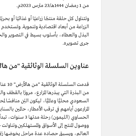
من 1 رمضان 1444هـ/23 مارس 2023م.
وتتناول كل حلقة منتجًا زراعيًا أو غذائيًا أو بحر
الزراعة من أبعاد اقتصادية وتنموية. وتستخد
البذل والعطاء، بأسلوب بسيط في التصوير والحو
جرى تصويره.
عناوين السلسلة الوثائقية "من ها
قدمت ا
من البذرة التي يبذرها المزارع، مرورًا بالقطف
السعودي محليًّا وعالميًّا، ليكون البُن منافسً
المزارعون أيامهم في ترقب الأمطار، حالمين بالس
الحساوي (الليمون) 
ووصول المنتج إلى الأسواق والمستهلكين.وتناولت
العالم، ويسبق حصاده عدة مراحل يخوضها زا