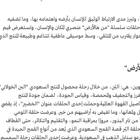
يًا، وتبرز مدى الارتباط الوثيق للإنسان بأرضه واهتمامه بها، وما تضفيه
م حلقات سلسلة "من هالأرض" عنصري المكان والإنسان، وتستعرض قيم
ار يقترب من المتلقي، وسط موسيقى عاطفية تتناغم وطبيعة المنتج الذي
لأرض"
لسلسلة الوثائقية "من هالأرض" 10 عناوين، هي: البُن، من خلال رحلة محصول المنتج السعودي "البن الخولاني"
 والفرز والتجفيف والمحمصة، وقياس الجودة، لضمان جودة المنتج
ا لمحاصيل القهوة العالمية.وحملت إحدى الحلقات عنوان "الخضير"، إذ يقضي
نابل ولمعانها، وما تفيض به أراضيهم من خير. وعرضت حلقة اللومي
رحلة مدتها 3 سنوات، تبدأ من نثر البذور، مرورًا بمراقبة النمو، والتقليم والتكاثر، حتى القطاف
 حلقة البُر قصة القمح السعودي الذي يُعد من أنواع القمح الجيدة في
رعو سنابل الذهب في السعودية. وعرضت إحدى الحلقات رحلة السمسم