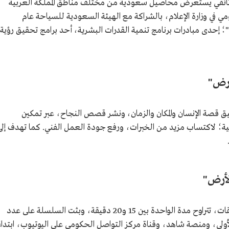
ائقي يستعرض محاصيل سعودية من مختلف مناطق المملكة العربية
 في وزارة الإعلام، بالشراكة مع الهيئة السعودية للسياحة عام
عودية"؛ إحدى مبادرات برنامج تنمية القدرات البشرية، أحد برامج تحقيق رؤية
أرض"
يق قصة الإنسان والمكان والزمان، ونشر قصص النجاح، عبر تمكين
ية؛ لاكتساب مزيد من الخبرات، ورفع جودة العمل الفني. كما تهدف إلى
لأرض"
قدمت السلسلة الوثائقية "من هالأرض" 10 حلقات، تتراوح مدة الواحدة بين 15 و20 دقيقة، وبثت السلسلة على عدد
الأولى، ومنصة شاهد، وقناة مركز التواصل الحكومي على اليوتيوب، ابتداءً