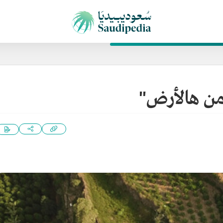
من هالأرض"