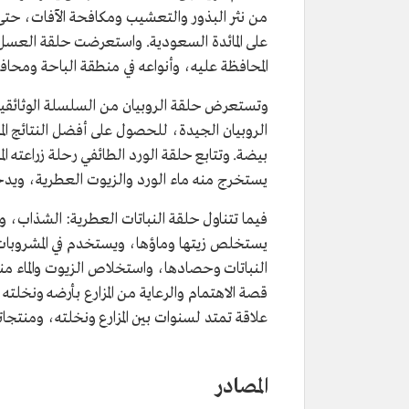
من نثر البذور والتعشيب ومكافحة الآفات، حتى
على المائدة السعودية. واستعرضت حلقة العسل م
المحافظة عليه، وأنواعه في منطقة الباحة ومحا
وتستعرض حلقة الروبيان من السلسلة الوثائقية "
يستخرج منه ماء الورد والزيوت العطرية، وي
فيما تتناول حلقة النباتات العطرية: الشذاب، و
يستخلص زيتها وماؤها، ويستخدم في المشروبات 
النباتات وحصادها، واستخلاص الزيوت والماء 
قصة الاهتمام والرعاية من المزارع بأرضه ونخلت
علاقة تمتد لسنوات بين المزارع ونخلته، ومنتجاته
المصادر