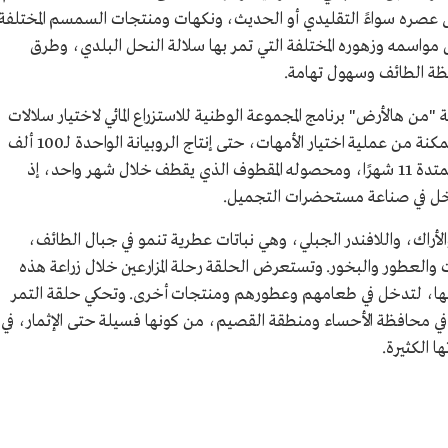
 عصره سواءً التقليدي أو الحديث، ونكهات ومنتجات السمسم المختلفة
واسمه وزهوره المختلفة التي تمر بها سلالة النحل البلدي، وطرق
فظة الطائف وسهول تهامة.
من هالأرض" برنامج المجموعة الوطنية للاستزراع المائي لاختيار سلالات
الروبيان الجيدة، للحصول على أفضل النتائج الممكنة من عملية اختيار الأمهات، حتى إنتاج الروبيانة الواحدة لـ100 ألف
بيضة. وتتابع حلقة الورد الطائفي رحلة زراعته الممتدة 11 شهرًا، ومحصوله المقطوف الذي يقطف خلال شهر واحد، إذ
دخل في صناعة مستحضرات التجميل.
الأراك، واللافندر الجبلي، وهي نباتات عطرية تنمو في جبال الطائف،
والعطور والبخور. وتستعرض الحلقة رحلة المزارعين خلال زراعة هذه
منها، لتدخل في طعامهم وعطورهم ومنتجات أخرى. وتحكي حلقة التمر
ه في محافظة الأحساء ومنطقة القصيم، من كونها فسيلة حتى الإثمار، في
ا الكثيرة.