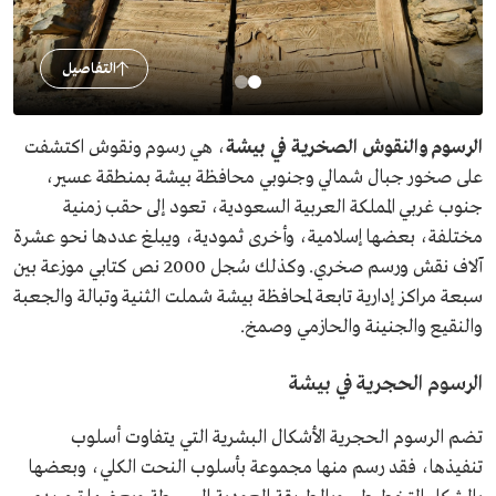
التفاصيل
الرسوم والنقوش الصخرية في بيشة
، هي رسوم ونقوش اكتشفت
على صخور جبال شمالي وجنوبي محافظة بيشة بمنطقة عسير،
جنوب غربي المملكة العربية السعودية، تعود إلى حقب زمنية
مختلفة، بعضها إسلامية، وأخرى ثمودية، ويبلغ عددها نحو عشرة
آلاف نقش ورسم صخري. وكذلك سُجل 2000 نص كتابي موزعة بين
سبعة مراكز إدارية تابعة لمحافظة بيشة شملت الثنية وتبالة والجعبة
والنقيع والجنينة والحازمي وصمخ.
الرسوم الحجرية في بيشة
تضم الرسوم الحجرية الأشكال البشرية التي يتفاوت أسلوب
تنفيذها، فقد رسم منها مجموعة بأسلوب النحت الكلي، وبعضها