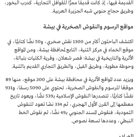
القديمة فيها، إذ كانت قديمًا ممرًّا للقوافل التجارية، كدرب البخور،
وطريق حجاج جنوبي شبه الجزيرة العربية.
مواقع الرسوم والنقوش الصخرية في بيشة
اكتشف الباحثون أكثر من 1300 نقش صخري، و50 نصًّا كتابيًّا، في
موقع الحَماء في مركز الثنية، التابع لمحافظة بيشة، ومن المواقع
الأثرية والتاريخية في بيشة: قصر شعلان، وقرية الكليات بتبالة،
وحوطة مطوية، وطريق الفيل، والطريق التجاري القديم بالثنية.
ويزيد عدد المواقع الأثرية في محافظة بيشة على 200 موقع، منها 89
موقعًا للرسوم والنقوش الصخرية، تحتوي على 5090 رسمًا، و931
نقشًا كتابيًّا، تتصدرها النقوش الإسلامية بـ539 نصًّا، ويعود تاريخ
معظمها إلى القرن الأول الهجري، ثم 334 نصًا تعود للنقوش
الثمودية، فنقوش المسند الجنوبي بـ49 نصًّا، ثم نقوش الخط
النبطي، وعددها تسعة نصوص.
المصادر