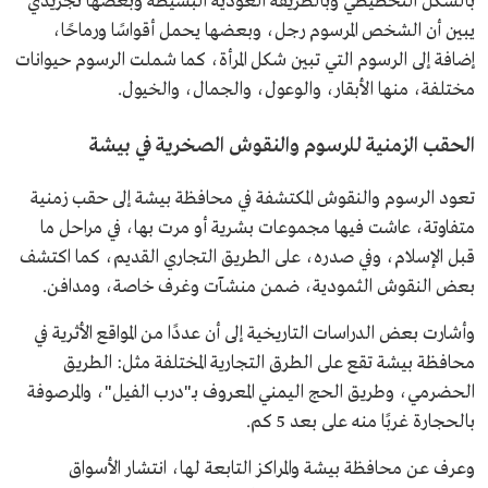
بالشكل التخطيطي وبالطريقة العودية البسيطة وبعضها تجريدي
يبين أن الشخص المرسوم رجل، وبعضها يحمل أقواسًا ورماحًا،
إضافة إلى الرسوم التي تبين شكل المرأة، كما شملت الرسوم حيوانات
مختلفة، منها الأبقار، والوعول، والجمال، والخيول.
الحقب الزمنية للرسوم والنقوش الصخرية في بيشة
تعود الرسوم والنقوش المكتشفة في محافظة بيشة إلى حقب زمنية
متفاوتة، عاشت فيها مجموعات بشرية أو مرت بها، في مراحل ما
قبل الإسلام، وفي صدره، على الطريق التجاري القديم، كما اكتشف
بعض النقوش الثمودية، ضمن منشآت وغرف خاصة، ومدافن.
وأشارت بعض الدراسات التاريخية إلى أن عددًا من المواقع الأثرية في
محافظة بيشة تقع على الطرق التجارية المختلفة مثل: الطريق
الحضرمي، وطريق الحج اليمني المعروف بـ"درب الفيل"، والمرصوفة
بالحجارة غربًا منه على بعد 5 كم.
وعرف عن محافظة بيشة والمراكز التابعة لها، انتشار الأسواق